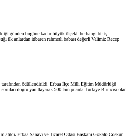
eldiği günden bugüne kadar büyük ölçekli herhangi bir iş
ığı ilk anlardan itibaren rahmetli babası değerli Valimiz Recep
tarafından ödüllendirildi. Erbaa İlçe Milli Eğitim Müdürlüğü
soruları doğru yanıtlayarak 500 tam puanla Türkiye Birincisi olan
n adım atıldı. Erbaa Sanayi ve Ticaret Odası Başkanı Gökalp Coşkun