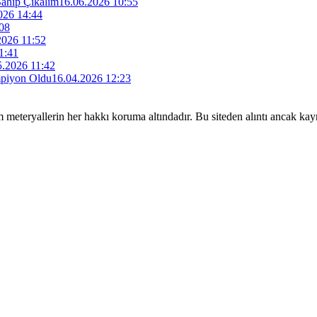
Sahip Çıkalım
16.06.2026 10:55
026 14:44
08
2026 11:52
1:41
5.2026 11:42
mpiyon Oldu
16.04.2026 12:23
m meteryallerin her hakkı koruma altındadır. Bu siteden alıntı ancak k