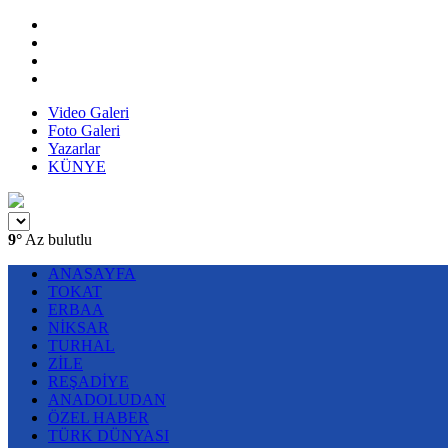
Video Galeri
Foto Galeri
Yazarlar
KÜNYE
9°
Az bulutlu
ANASAYFA
TOKAT
ERBAA
NİKSAR
TURHAL
ZİLE
REŞADİYE
ANADOLUDAN
ÖZEL HABER
TÜRK DÜNYASI