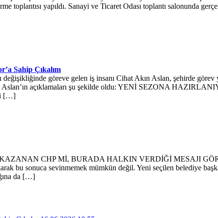
dirme toplantısı yapıldı. Sanayi ve Ticaret Odası toplantı salonunda ge
r’a Sahip Çıkalım
değişikliğinde göreve gelen iş insanı Cihat Akın Aslan, şehirde görev 
undu. Aslan’ın açıklamaları şu şekilde oldu: YENİ SEZONA HAZIRLA
i […]
 CHP Mİ, BURADA HALKIN VERDİĞİ MESAJI GÖRMEK GEREK. 
larak bu sonuca sevinmemek mümkün değil. Yeni seçilen belediye başkan
ğına da […]