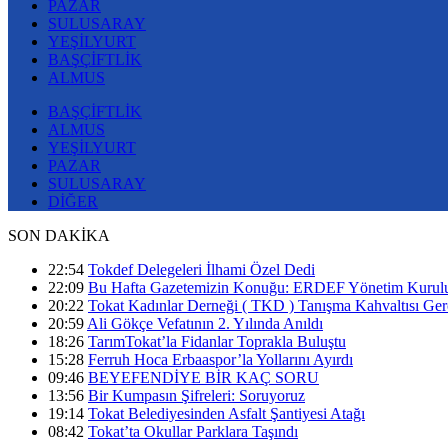
PAZAR
SULUSARAY
YEŞİLYURT
BAŞÇİFTLİK
ALMUS
BAŞÇİFTLİK
ALMUS
YEŞİLYURT
PAZAR
SULUSARAY
DİĞER
SON DAKİKA
22:54
Tokdef Delegeleri İlhami Özel Dedi
22:09
Bu Hafta Gazetemizin Konuğu: ERDEF Yönetim Kurul
20:22
Tokat Kadınlar Derneği ( TKD ) Tanışma Kahvaltısı Gerç
20:59
Ali Gökçe Vefatının 2. Yılında Anıldı
18:26
TarımTokat’la Fidanlar Toprakla Buluştu
15:28
Ferruh Hoca Erbaaspor’la Yollarını Ayırdı
09:46
BEYEFENDİYE BİR KAÇ SORU
13:56
Bir Kumpasın Şifreleri: Soruyoruz
19:14
Tokat Belediyesinden Asfalt Şantiyesi Atağı
08:42
Tokat’ta Okullar Parklara Taşındı