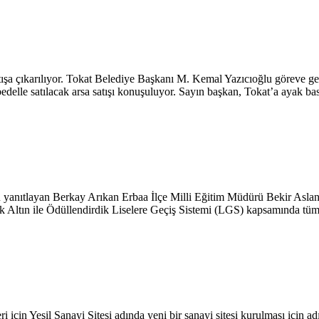
satışa çıkarılıyor. Tokat Belediye Başkanı M. Kemal Yazıcıoğlu göreve g
delle satılacak arsa satışı konuşuluyor. Sayın başkan, Tokat’a ayak bast
 yanıtlayan Berkay Arıkan Erbaa İlçe Milli Eğitim Müdürü Bekir Aslan 
k Altın ile Ödüllendirdik Liselere Geçiş Sistemi (LGS) kapsamında tüm 
eri için Yeşil Sanayi Sitesi adında yeni bir sanayi sitesi kurulması içi