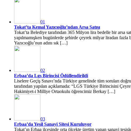
01
Tokat’ta Kemal Yazıcıoğlu’ndan Arsa Satışı
Tokat’ta Belediye tarafından 365 Milyon lira bedelle bir arsa 
yapılmamışken bugünlerde şehirde çeyrek milyar liradan fazla be
Yazıcıoğlu’nun adını sık […]
02
Erbaa’da Lgs Birincisi Ödüllendirildi
Liselere Geçiş Sınavı’nda Türkiye genelinde tüm soruları doğru
tarafından yapılan açıklamada: “LGS Türkiye Birincisini Çeyre
Hakimiyet-i Milliye Ortaokulu öğrencimiz Berkay […]
03
Erbaa’da Yeşil Sanayi Sitesi Kuruluyor
Tokat’ın Erbaa ilçesinde orta ölçekte üretim yapan sanayi tesisl