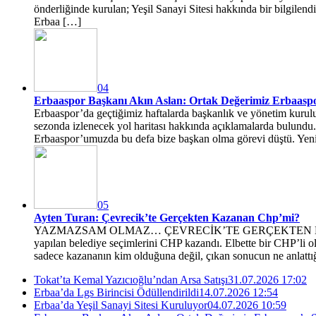
önderliğinde kurulan; Yeşil Sanayi Sitesi hakkında bir bilgilen
Erbaa […]
04
Erbaaspor Başkanı Akın Aslan: Ortak Değerimiz Erbaaspo
Erbaaspor’da geçtiğimiz haftalarda başkanlık ve yönetim kurulu 
sezonda izlenecek yol haritası hakkında açıklamalarda bul
Erbaaspor’umuzda bu defa bize başkan olma görevi düştü. Yen
05
Ayten Turan: Çevrecik’te Gerçekten Kazanan Chp’mi?
YAZMAZSAM OLMAZ… ÇEVRECİK’TE GERÇEKTEN KAZANAN
yapılan belediye seçimlerini CHP kazandı. Elbette bir CHP’li o
sadece kazananın kim olduğuna değil, çıkan sonucun ne anlattı
Tokat’ta Kemal Yazıcıoğlu’ndan Arsa Satışı
31.07.2026 17:02
Erbaa’da Lgs Birincisi Ödüllendirildi
14.07.2026 12:54
Erbaa’da Yeşil Sanayi Sitesi Kuruluyor
04.07.2026 10:59