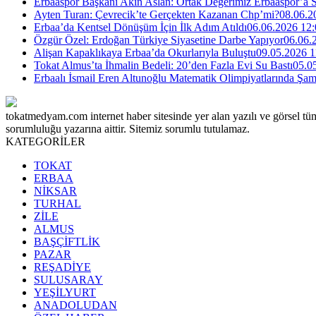
Erbaaspor Başkanı Akın Aslan: Ortak Değerimiz Erbaaspor’a 
Ayten Turan: Çevrecik’te Gerçekten Kazanan Chp’mi?
08.06.2
Erbaa’da Kentsel Dönüşüm İçin İlk Adım Atıldı
06.06.2026 12:
Özgür Özel: Erdoğan Türkiye Siyasetine Darbe Yapıyor
06.06.
Alişan Kapaklıkaya Erbaa’da Okurlarıyla Buluştu
09.05.2026 1
Tokat Almus’ta İhmalin Bedeli: 20’den Fazla Evi Su Bastı
05.0
Erbaalı İsmail Eren Altunoğlu Matematik Olimpiyatlarında Şa
tokatmedyam.com internet haber sitesinde yer alan yazılı ve görsel tü
sorumluluğu yazarına aittir. Sitemiz sorumlu tutulamaz.
KATEGORİLER
TOKAT
ERBAA
NİKSAR
TURHAL
ZİLE
ALMUS
BAŞÇİFTLİK
PAZAR
REŞADİYE
SULUSARAY
YEŞİLYURT
ANADOLUDAN