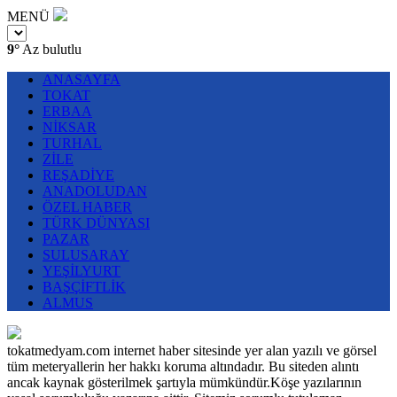
MENÜ
9°
Az bulutlu
ANASAYFA
TOKAT
ERBAA
NİKSAR
TURHAL
ZİLE
REŞADİYE
ANADOLUDAN
ÖZEL HABER
TÜRK DÜNYASI
PAZAR
SULUSARAY
YEŞİLYURT
BAŞÇİFTLİK
ALMUS
tokatmedyam.com internet haber sitesinde yer alan yazılı ve görsel
tüm meteryallerin her hakkı koruma altındadır. Bu siteden alıntı
ancak kaynak gösterilmek şartıyla mümkündür.Köşe yazılarının