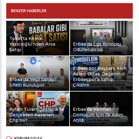
BENZER HABERLER
Tokat’ta Kemal
Yazıcıoğlu’ndan Arsa
Erbaa’da Lgs Birincisi
Satışı
Ödüllendirildi
Erbaaspor Başkanı Akın
Aslan: Ortak Değerimiz
Erbaa’da Yeşil Sanayi
Erbaaspor’a Sahip
Sitesi Kuruluyor
Çıkalım
Ayten Turan: Çevrecik’te
Erbaa’da Kentsel
Gerçekten Kazanan
Dönüşüm İçin İlk Adım
Chp’mi?
Atıldı
YORUM
BIRAK