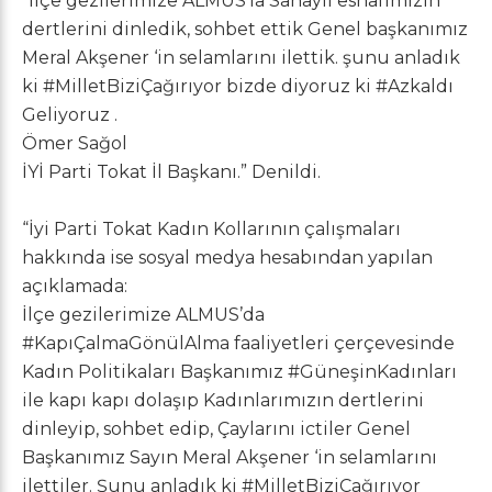
“İlçe gezilerimize ALMUS’la Sanayii esnafımızın
dertlerini dinledik, sohbet ettik Genel başkanımız
Meral Akşener ‘in selamlarını ilettik. şunu anladık
ki
#MilletBiziÇağırıyor
bizde diyoruz ki
#Azkaldı
Geliyoruz .
Ömer Sağol
İYİ Parti Tokat İl Başkanı.” Denildi.
“İyi Parti Tokat Kadın Kollarının çalışmaları
hakkında ise sosyal medya hesabından yapılan
açıklamada:
İlçe gezilerimize ALMUS’da
#KapıÇalmaGönülAlma
faaliyetleri çerçevesinde
Kadın Politikaları Başkanımız
#GüneşinKadınları
ile kapı kapı dolaşıp Kadınlarımızın dertlerini
dinleyip, sohbet edip, Çaylarını ictiler Genel
Başkanımız Sayın Meral Akşener ‘in selamlarını
ilettiler. Şunu anladık ki
#MilletBiziÇağırıyor