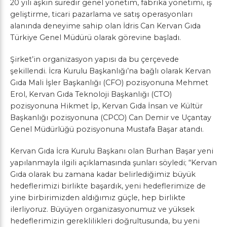
20 yılı aşkın süredir genel yönetim, fabrika yönetimi, iş
geliştirme, ticari pazarlama ve satış operasyonları
alanında deneyime sahip olan İdris Can Kervan Gıda
Türkiye Genel Müdürü olarak görevine başladı.
Şirket’in organizasyon yapısı da bu çerçevede
şekillendi. İcra Kurulu Başkanlığı’na bağlı olarak Kervan
Gıda Mali İşler Başkanlığı (CFO) pozisyonuna Mehmet
Erol, Kervan Gıda Teknoloji Başkanlığı (CTO)
pozisyonuna Hikmet İp, Kervan Gıda İnsan ve Kültür
Başkanlığı pozisyonuna (CPCO) Can Demir ve Uçantay
Genel Müdürlüğü pozisyonuna Mustafa Başar atandı.
Kervan Gıda İcra Kurulu Başkanı olan Burhan Başar yeni
yapılanmayla ilgili açıklamasında şunları söyledi; “Kervan
Gıda olarak bu zamana kadar belirlediğimiz büyük
hedeflerimizi birlikte başardık, yeni hedeflerimize de
yine birbirimizden aldığımız güçle, hep birlikte
ilerliyoruz. Büyüyen organizasyonumuz ve yüksek
hedeflerimizin gereklilikleri doğrultusunda, bu yeni