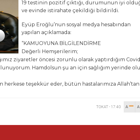
19 testinin pozitif çıktığı, durumunun iyi old
ve evinde istirahate çekildiği bildirildi.
İR KAÇ SORU
Eyüp Eroğlu’nun sosyal medya hesabından
leri: Soruyoruz
yapılan açıklamada:
en Asfalt Şantiyesi Atağı
“KAMUOYUNA BİLGİLENDİRME
Değerli Hemşerilerim;
 Parklara Taşındı
ız ziyaretler öncesi zorunlu olarak yaptırdığım Covid
ulunuyorum. Hamdolsun şu an için sağlığım yerinde olu
en herkese teşekkür eder, bütün hastalarımıza Allah’tan
TOKAT
-
17:40
A