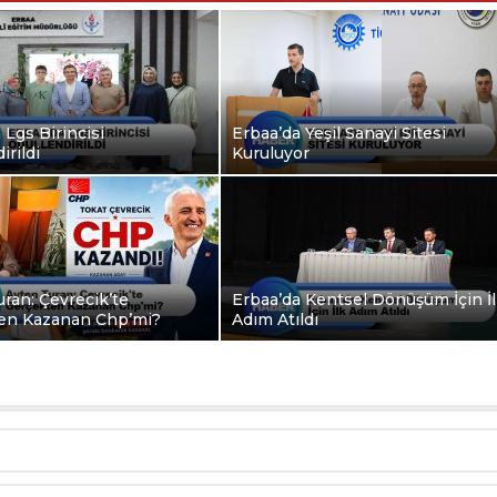
 Lgs Birincisi
Erbaa’da Yeşil Sanayi Sitesi
irildi
Kuruluyor
ran: Çevrecik’te
Erbaa’da Kentsel Dönüşüm İçin İ
en Kazanan Chp’mi?
Adım Atıldı