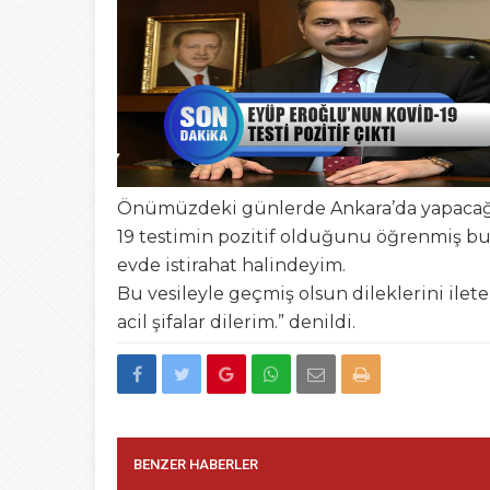
09:46
BEYEFENDİYE B
13:56
Bir Kumpasın Şifre
19:14
Tokat Belediyesind
08:42
Tokat’ta Okullar
Önümüzdeki günlerde Ankara’da yapacağım
19 testimin pozitif olduğunu öğrenmiş b
evde istirahat halindeyim.
Bu vesileyle geçmiş olsun dileklerini ilet
acil şifalar dilerim.” denildi.
BENZER HABERLER