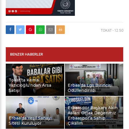
TOKAT
-
12:50
BENZER HABERLER
Tokat’ta Kemal
Yazıcıoğlu’ndan Arsa
Erbaa’da Lgs Birincisi
Satışı
Ödüllendirildi
Erbaaspor Başkanı Akın
Aslan: Ortak Değerimiz
Erbaa’da Yeşil Sanayi
Erbaaspor’a Sahip
Sitesi Kuruluyor
Çıkalım