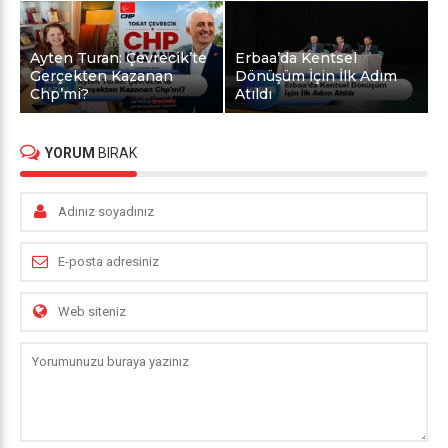
Ayten Turan: Çevrecik’te
Erbaa’da Kentsel
Gerçekten Kazanan
Dönüşüm İçin İlk Adım
Chp’mi?
Atıldı
YORUM
BIRAK