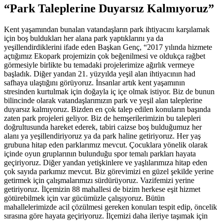
“Park Taleplerine Duyarsız Kalmıyoruz”
Kent yaşamından bunalan vatandaşların park ihtiyacını karşılamak
için boş buldukları her alana park yaptıklarını ya da
yeşillendirdiklerini ifade eden Başkan Genç, “2017 yılında hizmete
açtığımız Ekopark projemizin çok beğenilmesi ve oldukça rağbet
görmesiyle birlikte bu temadaki projelerimize ağırlık vermeye
başladık. Diğer yandan 21. yüzyılda yeşil alan ihtiyacının had
safhaya ulaştığını görüyoruz. İnsanlar artık kent yaşamının
stresinden kurtulmak için doğayla iç içe olmak istiyor. Biz de bunun
bilincinde olarak vatandaşlarımızın park ve yeşil alan taleplerine
duyarsız kalmıyoruz. Bizden en çok talep edilen konuların başında
zaten park projeleri geliyor. Biz de hemşerilerimizin bu talepleri
doğrultusunda hareket ederek, tabiri caizse boş bulduğumuz her
alanı ya yeşillendiriyoruz ya da park haline getiriyoruz. Her yaş
grubuna hitap eden parklarımız mevcut. Çocuklara yönelik olarak
içinde oyun gruplarının bulunduğu spor temalı parkları hayata
geçiriyoruz. Diğer yandan yetişkinlere ve yaşlılarımıza hitap eden
çok sayıda parkımız mevcut. Biz görevimizi en güzel şekilde yerine
getirmek için çalışmalarımızı sürdürüyoruz. Vazifemizi yerine
getiriyoruz. İlçemizin 88 mahallesi de bizim herkese eşit hizmet
götürebilmek için var gücümüzle çalışıyoruz. Bütün
mahallelerimizde acil çözülmesi gereken konuları tespit edip, öncelik
sırasına göre hayata geçiriyoruz. İlçemizi daha ileriye taşımak için