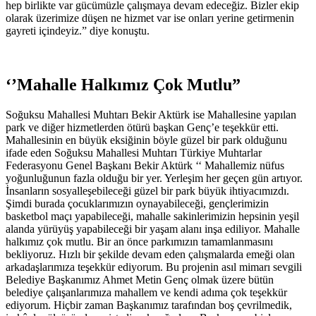
hep birlikte var gücümüzle çalışmaya devam edeceğiz. Bizler ekip
olarak üzerimize düşen ne hizmet var ise onları yerine getirmenin
gayreti içindeyiz.” diye konuştu.
‘
’Mahalle Halkımız Çok Mutlu”
Soğuksu Mahallesi Muhtarı Bekir Aktürk ise Mahallesine yapılan
park ve diğer hizmetlerden ötürü başkan Genç’e teşekkür etti.
Mahallesinin en büyük eksiğinin böyle güzel bir park olduğunu
ifade eden Soğuksu Mahallesi Muhtarı Türkiye Muhtarlar
Federasyonu Genel Başkanı Bekir Aktürk ‘‘ Mahallemiz nüfus
yoğunluğunun fazla olduğu bir yer. Yerleşim her geçen gün artıyor.
İnsanların sosyalleşebileceği güzel bir park büyük ihtiyacımızdı.
Şimdi burada çocuklarımızın oynayabileceği, gençlerimizin
basketbol maçı yapabileceği, mahalle sakinlerimizin hepsinin yeşil
alanda yürüyüş yapabileceği bir yaşam alanı inşa ediliyor. Mahalle
halkımız çok mutlu. Bir an önce parkımızın tamamlanmasını
bekliyoruz. Hızlı bir şekilde devam eden çalışmalarda emeği olan
arkadaşlarımıza teşekkür ediyorum. Bu projenin asıl mimarı sevgili
Belediye Başkanımız Ahmet Metin Genç olmak üzere bütün
belediye çalışanlarımıza mahallem ve kendi adıma çok teşekkür
ediyorum. Hiçbir zaman Başkanımız tarafından boş çevrilmedik,