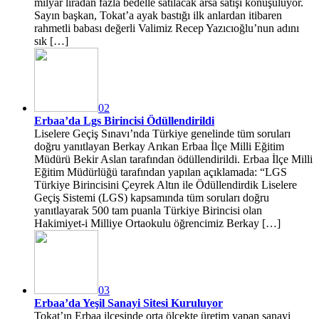
milyar liradan fazla bedelle satılacak arsa satışı konuşuluyor.
Sayın başkan, Tokat’a ayak bastığı ilk anlardan itibaren
rahmetli babası değerli Valimiz Recep Yazıcıoğlu’nun adını
sık […]
02
Erbaa’da Lgs Birincisi Ödüllendirildi
Liselere Geçiş Sınavı’nda Türkiye genelinde tüm soruları
doğru yanıtlayan Berkay Arıkan Erbaa İlçe Milli Eğitim
Müdürü Bekir Aslan tarafından ödüllendirildi. Erbaa İlçe Milli
Eğitim Müdürlüğü tarafından yapılan açıklamada: “LGS
Türkiye Birincisini Çeyrek Altın ile Ödüllendirdik Liselere
Geçiş Sistemi (LGS) kapsamında tüm soruları doğru
yanıtlayarak 500 tam puanla Türkiye Birincisi olan
Hakimiyet-i Milliye Ortaokulu öğrencimiz Berkay […]
03
Erbaa’da Yeşil Sanayi Sitesi Kuruluyor
Tokat’ın Erbaa ilçesinde orta ölçekte üretim yapan sanayi