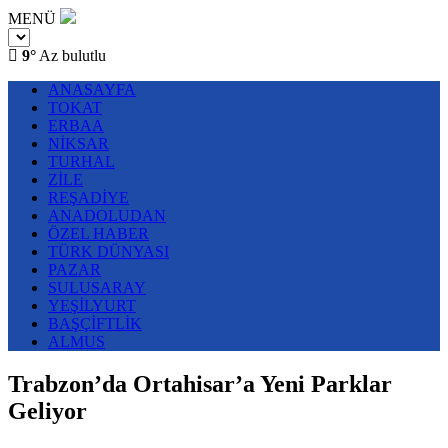
MENÜ
9°
Az bulutlu
ANASAYFA
TOKAT
ERBAA
NİKSAR
TURHAL
ZİLE
REŞADİYE
ANADOLUDAN
ÖZEL HABER
TÜRK DÜNYASI
PAZAR
SULUSARAY
YEŞİLYURT
BAŞÇİFTLİK
ALMUS
Trabzon’da Ortahisar’a Yeni Parklar
Geliyor