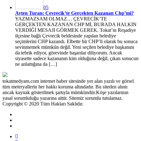
05
Ayten Turan: Çevrecik’te Gerçekten Kazanan Chp’mi?
YAZMAZSAM OLMAZ… ÇEVRECİK’TE
GERÇEKTEN KAZANAN CHP Mİ, BURADA HALKIN
VERDİĞİ MESAJI GÖRMEK GEREK. Tokat’ın Reşadiye
ilçesine bağlı Çevrecik beldesinde yapılan belediye
seçimlerini CHP kazandı. Elbette bir CHP’li olarak bu sonuca
sevinmemek mümkün değil. Yeni seçilen belediye başkanını
da tebrik ediyor, görevinde başarılar diliyorum. Ancak
siyasette sadece kazananın kim olduğuna değil, çıkan sonucun
ne anlattığına da […]
tokatmedyam.com internet haber sitesinde yer alan yazılı ve görsel
tüm meteryallerin her hakkı koruma altındadır. Bu siteden alıntı
ancak kaynak gösterilmek şartıyla mümkündür.Köşe yazılarının
yasal sorumluluğu yazarına aittir. Sitemiz sorumlu tutulamaz.
Copyright © 2020 Tüm Hakları Saklıdır.