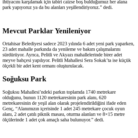
ihtiyacını karşılamak için tabiri caizse boş bulduğumuz her alana
park yapıyoruz ya da bu alanları yeşillendiriyoruz.” dedi.
Mevcut Parklar Yenileniyor
Ortahisar Belediyesi sadece 2023 yılında 6 adet yeni park yaparken,
23 adet mahalle parkında da yenileme ve bakım çalışmalarını
sürdürüyor. Ayrıca, Pelitli ve Akyazı mahallelerinde birer adet
meyve bahçesi yapılıyor. Pelitli Mahallesi Sera Sokak’ta ise küçük
ölçekli bir adet kent ormanı oluşturulacak.
Soğuksu Park
Soğuksu Mahallesi’ndeki parkın toplamda 1740 metrekare
olduğunu, bunun 1120 metrekaresinin park alanı, 620
metrekaresinin de yeşil alan olarak projelendirildiğini ifade eden
Genç, “Alanımızın içerisinde 1 adet 245 metrekare çocuk oyun
alanı, 2 adet çatılı piknik masası, oturma alanları ve 8×15 metre
ölçülerinde 1 adet çok amaçlı saha bulunuyor.” dedi.