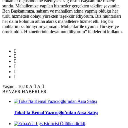
imkânlar ölçüsünde ne istediysek sağ olsun Başkanımız bizlere
sundu. Mahallemize yapılan hizmetler gerçekten takdire şayandır.
Ben Başkanımıza, şahsım ve mahallem adına yapmış olduğu her
türlü hizmetten dolayı yürekten teşekkür ediyorum. Biz muhtarları
her daim kolunun altına alarak mahallelere hizmet etti. Hiç bir
muhtarımıza bir ayrım yapmadı. Muhtarlar ile uyumu Türkiye’ye
örnek oldu. Hizmetlerinin devamını diliyorum” ifadelerini kullandı.
Yaşam
-
16:10
A
A
BENZER HABERLER
Tokat’ta Kemal Yazıcıoğlu’ndan Arsa Satışı