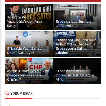
Tokat’ta Kemal
Yazıcıoğlu’ndan Arsa
Erbaa’da Lgs Birincisi
Satışı
Ödüllendirildi
Erbaaspor Başkanı Akın
Aslan: Ortak Değerimiz
Erbaa’da Yeşil Sanayi
Erbaaspor’a Sahip
Sitesi Kuruluyor
Çıkalım
Ayten Turan: Çevrecik’te
Erbaa’da Kentsel
Gerçekten Kazanan
Dönüşüm İçin İlk Adım
Chp’mi?
Atıldı
YORUM
BIRAK