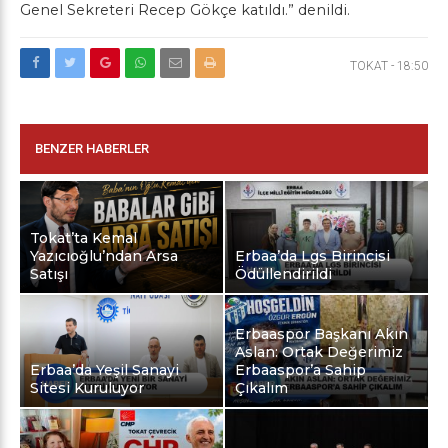
Genel Sekreteri Recep Gökçe katıldı.” denildi.
TOKAT
-
18:50
BENZER HABERLER
Tokat’ta Kemal
Yazıcıoğlu’ndan Arsa
Erbaa’da Lgs Birincisi
Satışı
Ödüllendirildi
Erbaaspor Başkanı Akın
Aslan: Ortak Değerimiz
Erbaa’da Yeşil Sanayi
Erbaaspor’a Sahip
Sitesi Kuruluyor
Çıkalım