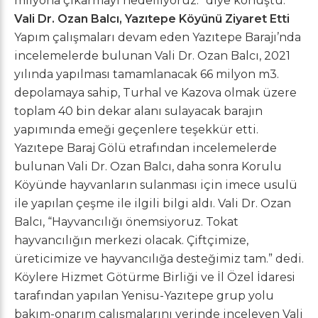
milyona çıkarmayı hedefliyoruz.” diye konuştu.
Vali Dr. Ozan Balcı, Yazıtepe Köyünü Ziyaret Etti
Yapım çalışmaları devam eden Yazıtepe Barajı’nda
incelemelerde bulunan Vali Dr. Ozan Balcı, 2021
yılında yapılması tamamlanacak 66 milyon m3.
depolamaya sahip, Turhal ve Kazova olmak üzere
toplam 40 bin dekar alanı sulayacak barajın
yapımında emeği geçenlere teşekkür etti.
Yazıtepe Baraj Gölü etrafından incelemelerde
bulunan Vali Dr. Ozan Balcı, daha sonra Korulu
Köyünde hayvanların sulanması için imece usulü
ile yapılan çeşme ile ilgili bilgi aldı. Vali Dr. Ozan
Balcı, “Hayvancılığı önemsiyoruz. Tokat
hayvancılığın merkezi olacak. Çiftçimize,
üreticimize ve hayvancılığa desteğimiz tam.” dedi.
Köylere Hizmet Götürme Birliği ve İl Özel İdaresi
tarafından yapılan Yenisu-Yazıtepe grup yolu
bakım-onarım çalışmalarını yerinde inceleyen Vali