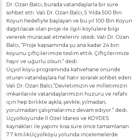
Dr. Ozan Balcı, burada vatandaşlarla bir süre
sohbet etti. Vali Dr. Ozan Balcı, 5 Yılda 500 Bin
Koyun hedefiyle başlayan ve bu yıl 100 Bin Koyun
dağıtılacak olan proje ile ilgili köylülere bilgi
vererek müracaat etmelerini istedi. Vali Dr. Ozan
Balcı, “Proje kapsamında şu ana kadar 24 bin
koyunu çiftçilerimize teslim ettik. Çiftçilerimize
hayır ve uğurlu olsun.” dedi.
Üçyol köyü programında kahvehane önünde
oturan vatandaşlara hal hatır sorarak sohbet eden
Vali Dr. Ozan Balcı,“Devletimizin ve milletimizin
imkanlarıile vatandaşlarımızın huzuru ve refahı
için hep birlikte aşkla, şevkle, yılmadan,
yorulmadan çalışmalarımız devam ediyor.” dedi.
Üçyolköyünde İl Özel İdaresi ve KÖYDES
kaynakları ile yapımı kısa süre önce tamamlanan
7.7 km.likÜçyolköyü yolunda incelemelerde