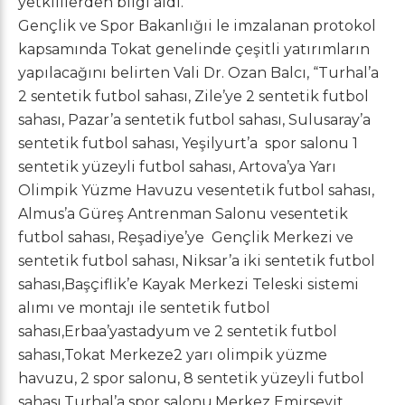
yetkililerden bilgi aldı.
Gençlik ve Spor Bakanlığıi le imzalanan protokol
kapsamında Tokat genelinde çeşitli yatırımların
yapılacağını belirten Vali Dr. Ozan Balcı, “Turhal’a
2 sentetik futbol sahası, Zile’ye 2 sentetik futbol
sahası, Pazar’a sentetik futbol sahası, Sulusaray’a
sentetik futbol sahası, Yeşilyurt’a spor salonu 1
sentetik yüzeyli futbol sahası, Artova’ya Yarı
Olimpik Yüzme Havuzu vesentetik futbol sahası,
Almus’a Güreş Antrenman Salonu vesentetik
futbol sahası, Reşadiye’ye Gençlik Merkezi ve
sentetik futbol sahası, Niksar’a iki sentetik futbol
sahası,Başçiflik’e Kayak Merkezi Teleski sistemi
alımı ve montajı ile sentetik futbol
sahası,Erbaa’yastadyum ve 2 sentetik futbol
sahası,Tokat Merkeze2 yarı olimpik yüzme
havuzu, 2 spor salonu, 8 sentetik yüzeyli futbol
sahası,Turhal’a spor salonu,Merkez Emirseyit,