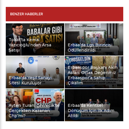
BENZER HABERLER
Tokat’ta Kemal
Yazıcıoğlu’ndan Arsa
Erbaa’da Lgs Birincisi
Satışı
Ödüllendirildi
Erbaaspor Başkanı Akın
Aslan: Ortak Değerimiz
Erbaa’da Yeşil Sanayi
Erbaaspor’a Sahip
Sitesi Kuruluyor
Çıkalım
Ayten Turan: Çevrecik’te
Erbaa’da Kentsel
Gerçekten Kazanan
Dönüşüm İçin İlk Adım
Chp’mi?
Atıldı