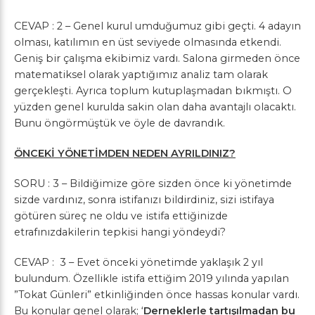
CEVAP : 2 – Genel kurul umduğumuz gibi geçti. 4 adayın
olması, katılımın en üst seviyede olmasında etkendi.
Geniş bir çalışma ekibimiz vardı. Salona girmeden önce
matematiksel olarak yaptığımız analiz tam olarak
gerçekleşti. Ayrıca toplum kutuplaşmadan bıkmıştı. O
yüzden genel kurulda sakin olan daha avantajlı olacaktı.
Bunu öngörmüştük ve öyle de davrandık.
ÖNCEKİ YÖNETİMDEN NEDEN AYRILDINIZ?
SORU : 3 – Bildiğimize göre sizden önce ki yönetimde
sizde vardınız, sonra istifanızı bildirdiniz, sizi istifaya
götüren süreç ne oldu ve istifa ettiğinizde
etrafınızdakilerin tepkisi hangi yöndeydi?
CEVAP : 3 – Evet önceki yönetimde yaklaşık 2 yıl
bulundum. Özellikle istifa ettiğim 2019 yılında yapılan
”Tokat Günleri” etkinliğinden önce hassas konular vardı.
Bu konular genel olarak; ‘
Derneklerle tartışılmadan bu