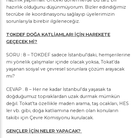
hazırlık yapılmalı. Önceki dönemlerde bu tarz bir
hazırlık olduğunu düşünmüyorum. Bizler edindiğimiz
tecrübe ile koordinasyonu sağlayıp üyelerimizin
sorunlarıyla birebir ilgileneceğiz.
TOKDEF DOĞA KATLİAMLARI İÇİN HAREKETE
GEÇECEK Mİ?
SORU : 8 – TOKDEF sadece İstanbul’daki, hemşerilerine
mi yönelik çalışmalar içinde olacak yoksa, Tokat’da
yaşanan sosyal ve çevresel sorunlara çözüm arayacak
mı?
CEVAP . 8 – Her ne kadar İstanbul’da yaşasak ta
doğduğumuz topraklardan uzak durmak mümkün
değil. Tokat’ta özellikle maden arama, taş ocakları, HES
ler vb. gibi, doğa katliamına neden olan konuların
takibi için Çevre Komisyonu kurulacak.
GENÇLER İÇİN NELER YAPACAK?