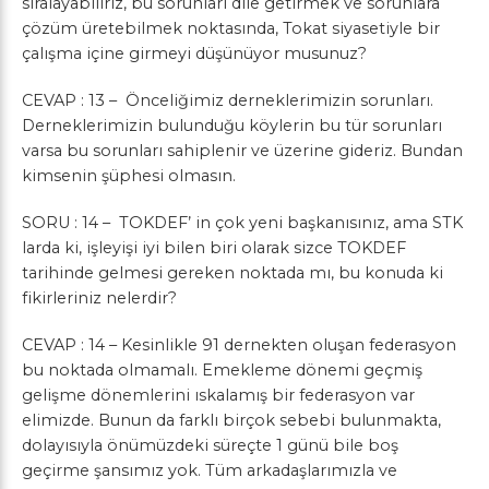
sıralayabiliriz, bu sorunları dile getirmek ve sorunlara
çözüm üretebilmek noktasında, Tokat siyasetiyle bir
çalışma içine girmeyi düşünüyor musunuz?
CEVAP : 13 – Önceliğimiz derneklerimizin sorunları.
Derneklerimizin bulunduğu köylerin bu tür sorunları
varsa bu sorunları sahiplenir ve üzerine gideriz. Bundan
kimsenin şüphesi olmasın.
SORU : 14 – TOKDEF’ in çok yeni başkanısınız, ama STK
larda ki, işleyişi iyi bilen biri olarak sizce TOKDEF
tarihinde gelmesi gereken noktada mı, bu konuda ki
fikirleriniz nelerdir?
CEVAP : 14 – Kesinlikle 91 dernekten oluşan federasyon
bu noktada olmamalı. Emekleme dönemi geçmiş
gelişme dönemlerini ıskalamış bir federasyon var
elimizde. Bunun da farklı birçok sebebi bulunmakta,
dolayısıyla önümüzdeki süreçte 1 günü bile boş
geçirme şansımız yok. Tüm arkadaşlarımızla ve