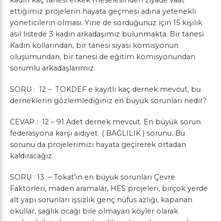
kadın kaç tanesi erkek meselesinden ziyade vaat
ettiğimiz projelerin hayata geçmesi adına yetenekli
yöneticilerin olması. Yine de sorduğunuz için 15 kişilik
asil listede 3 kadın arkadaşımız bulunmakta. Bir tanesi
Kadın kollarından, bir tanesi siyasi komisyonun
oluşumundan, bir tanesi de eğitim komisyonundan
sorumlu arkadaşlarımız.
SORU : 12 – TOKDEF e kayıtlı kaç dernek mevcut, bu
derneklerin gözlemlediğiniz en büyük sorunları nedir?
CEVAP : 12 – 91 Adet dernek mevcut. En büyük sorun
federasyona karşı aidiyet ( BAĞLILIK ) sorunu. Bu
sorunu da projelerimizi hayata geçirerek ortadan
kaldıracağız.
SORU : 13 – Tokat’ın en büyük sorunları Çevre
Faktörleri, maden aramalar, HES projeleri, birçok yerde
alt yapı sorunları işsizlik genç nüfus azlığı, kapanan
okullar, sağlık ocağı bile olmayan köyler olarak