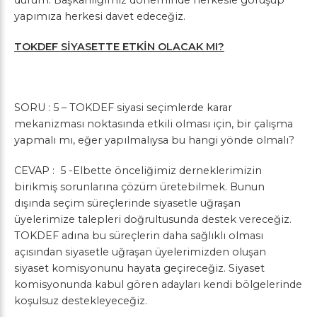
durum. Başkanlığımız döneminde herkesle görüşüp
yapımıza herkesi davet edeceğiz.
TOKDEF SİYASETTE ETKİN OLACAK MI?
SORU : 5 – TOKDEF siyasi seçimlerde karar
mekanizması noktasında etkili olması için, bir çalışma
yapmalı mı, eğer yapılmalıysa bu hangi yönde olmalı?
CEVAP : 5 -Elbette önceliğimiz derneklerimizin
birikmiş sorunlarına çözüm üretebilmek. Bunun
dışında seçim süreçlerinde siyasetle uğraşan
üyelerimize talepleri doğrultusunda destek vereceğiz.
TOKDEF adına bu süreçlerin daha sağlıklı olması
açısından siyasetle uğraşan üyelerimizden oluşan
siyaset komisyonunu hayata geçireceğiz. Siyaset
komisyonunda kabul gören adayları kendi bölgelerinde
koşulsuz destekleyeceğiz.