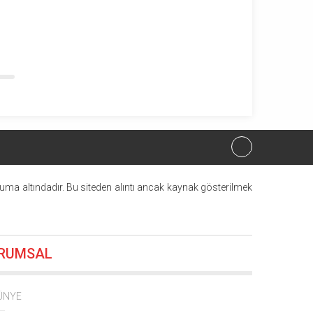
uma altındadır. Bu siteden alıntı ancak kaynak gösterilmek
RUMSAL
16.06.2026 10:55
4:44
ÜNYE