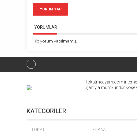
YORUM YAP
YORUMLAR
Hiç yorum yapılmamış.
tokatmedyam.com internet h
şartıyla mümkündür.Köşe ya
KATEGORİLER
Erbaaspor Ba
Ay
TOKAT
ERBAA