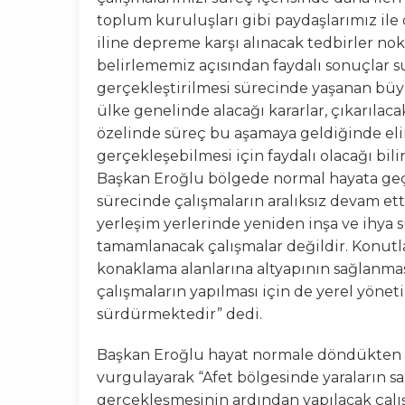
toplum kuruluşları gibi paydaşlarımız ile
iline depreme karşı alınacak tedbirler no
belirlememiz açısından faydalı sonuçlar su
gerçekleştirilmesi sürecinde yaşanan b
ülke genelinde alacağı kararlar, çıkarılac
özelinde süreç bu aşamaya geldiğinde elim
gerçekleşebilmesi için faydalı olacağı bil
Başkan Eroğlu bölgede normal hayata geçi
sürecinde çalışmaların aralıksız devam et
yerleşim yerlerinde yeniden inşa ve ihya 
tamamlanacak çalışmalar değildir. Konutla
konaklama alanlarına altyapının sağlanması
çalışmaların yapılması için de yerel yöneti
sürdürmektedir” dedi.
Başkan Eroğlu hayat normale döndükten
vurgulayarak “Afet bölgesinde yaraların sa
gerçekleşmesinin ardından yapılacak çal