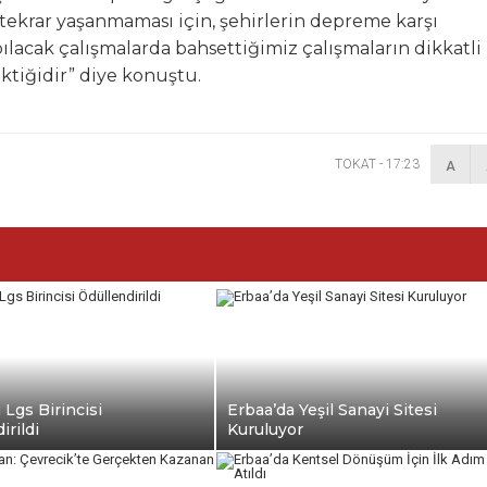
 tekrar yaşanmaması için, şehirlerin depreme karşı
ılacak çalışmalarda bahsettiğimiz çalışmaların dikkatli
ktiğidir” diye konuştu.
TOKAT
-
17:23
A
 Lgs Birincisi
Erbaa’da Yeşil Sanayi Sitesi
irildi
Kuruluyor