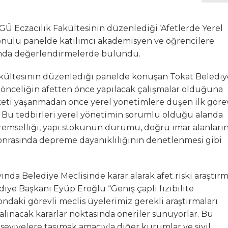
’la Yollarını Ayırdı
Ü Eczacılık Fakültesinin düzenlediği ‘Afetlerde Yerel
konulu panelde katılımcı akademisyen ve öğrencilere
 KAÇ SORU
unda değerlendirmelerde bulundu.
i: Soruyoruz
akültesinin düzenlediği panelde konuşan Tokat Belediy
önceliğin afetten önce yapılacak çalışmalar olduğuna
 Asfalt Şantiyesi Atağı
keti yaşanmadan önce yerel yönetimlere düşen ilk göre
ır. Bu tedbirleri yerel yönetimin sorumlu olduğu alanda
rklara Taşındı
epremselliği, yapı stokunun durumu, doğru imar alanları
sonrasında depreme dayanıklılığının denetlenmesi gibi
ında Belediye Meclisinde karar alarak afet riski araştır
iye Başkanı Eyüp Eroğlu “Geniş çaplı fizibilite
ndaki görevli meclis üyelerimiz gerekli araştırmaları
 alınacak kararlar noktasında öneriler sunuyorlar. Bu
i seviyelere taşımak amacıyla diğer kurumlar ve sivil