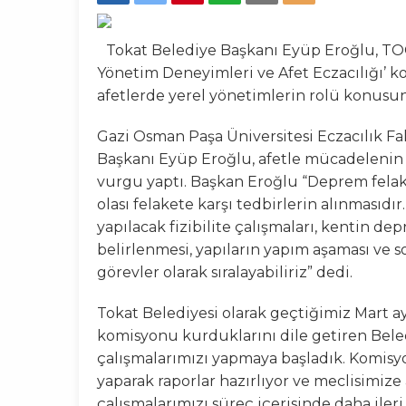
15:28
Ferruh Hoca Erbaaspor
Tokat Belediye Başkanı Eyüp Eroğlu, TOG
09:46
Yönetim Deneyimleri ve Afet Eczacılığı’ 
BEYEFENDİYE BİR
afetlerde yerel yönetimlerin rolü konus
13:56
Bir Kumpasın Şifreler
Gazi Osman Paşa Üniversitesi Eczacılık F
Başkanı Eyüp Eroğlu, afetle mücadelenin 
19:14
Tokat Belediyesinden
vurgu yaptı. Başkan Eroğlu “Deprem fela
olası felakete karşı tedbirlerin alınmasıd
08:42
Tokat’ta Okullar Pa
yapılacak fizibilite çalışmaları, kentin d
belirlenmesi, yapıların yapım aşaması ve 
görevler olarak sıralayabiliriz” dedi.
Tokat Belediyesi olarak geçtiğimiz Mart ay
komisyonu kurduklarını dile getiren Beled
çalışmalarımızı yapmaya başladık. Komisyo
yaparak raporlar hazırlıyor ve meclisimize
çalışmalarımızı süreç içerisinde daha iler