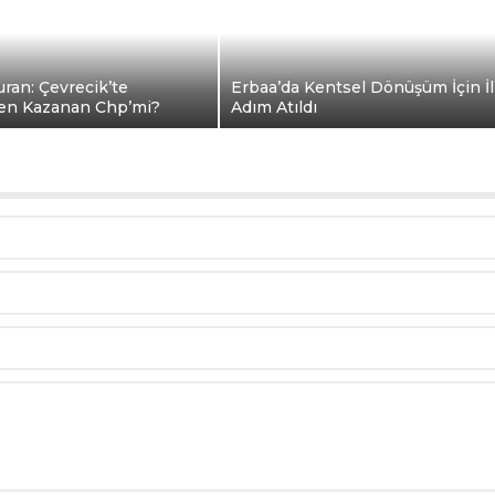
ran: Çevrecik’te
Erbaa’da Kentsel Dönüşüm İçin İ
en Kazanan Chp’mi?
Adım Atıldı