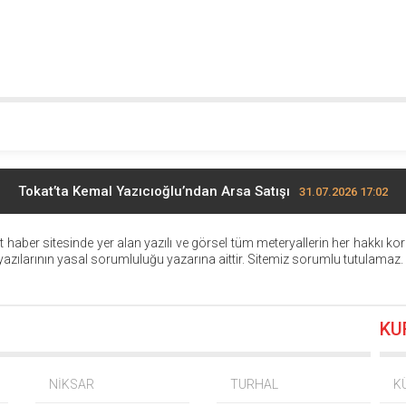
Tokat’ta Kemal Yazıcıoğlu’ndan Arsa Satışı
31.07.2026 17:02
Erbaa’da Lgs Birincisi Ödüllendirildi
14.07.2026 12:54
aber sitesinde yer alan yazılı ve görsel tüm meteryallerin her hakkı kor
zılarının yasal sorumluluğu yazarına aittir. Sitemiz sorumlu tutulamaz.
Erbaa’da Yeşil Sanayi Sitesi Kuruluyor
04.07.2026 10:59
KU
şkanı Akın Aslan: Ortak Değerimiz Erbaaspor’a Sahip Çıkalım
ten Turan: Çevrecik’te Gerçekten Kazanan Chp’mi?
08.06.2026 1
NİKSAR
TURHAL
K