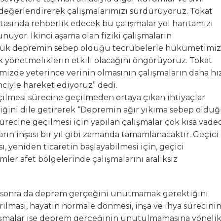
 değerlendirerek çalışmalarımızı sürdürüyoruz. Tokat
ktasında rehberlik edecek bu çalışmalar yol haritamızı
nuyor. İkinci aşama olan fiziki çalışmaların
üyük depremin sebep olduğu tecrübelerle hükümetimiz
ak yönetmeliklerin etkili olacağını öngörüyoruz. Tokat
izde yeterince verinin olmasının çalışmaların daha hız
inciyle hareket ediyoruz” dedi.
lmesi sürecine geçilmeden ortaya çıkan ihtiyaçlar
tiğini dile getirerek “Depremin ağır yıkıma sebep oldu
sürecine geçilmesi için yapılan çalışmalar çok kısa vade
rın inşası bir yıl gibi zamanda tamamlanacaktır. Geçici
, yeniden ticaretin başlayabilmesi için, geçici
mler afet bölgelerinde çalışmalarını aralıksız
 sonra da deprem gerçeğini unutmamak gerektiğini
rılması, hayatın normale dönmesi, inşa ve ihya sürecini
ışmalar ise deprem gerçeğinin unutulmamasına yöneli