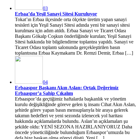
03
Erbaa’da Yeşil Sanayi Sitesi Kuruluyor
Tokat’ın Erbaa ilçesinde orta ölçekte üretim yapan sanayi
tesisleri için Yeşil Sanayi Sitesi adında yeni bir sanayi sitesi
kurulması için adım atıldı. Erbaa Sanayi ve Ticaret Odası
Başkanı Gökalp Coşkun önderliğinde kurulan; Yeşil Sanayi
Sitesi hakkında bir bilgilendirme toplantısı yapıldı. Sanayi ve
Ticaret Odası toplantı salonunda gerçekleştirilen basın
toplantısına Erbaa Kaymakamı Dr. Remzi Demir, Erbaa […]
04
Erbaaspor Başkanı Akın Aslan: Ortak Değerimiz
Erbaaspor’a Sahip Çıkalım
Erbaaspor’da geçtiğimiz haftalarda başkanlık ve yönetim
kurulu değişikliğinde göreve gelen iş insanı Cihat Akın Aslan,
şehirde görev yapan basın mensuplarıyla bir araya gelerek
takımın hedefleri ve yeni sezonda izlenecek yol haritası
hakkında açıklamalarda bulundu. Aslan’ın açıklamaları şu
şekilde oldu: YENİ SEZONA HAZIRLANIYORUZ Daha
öncede yöneticiliğinde bulunduğum Erbaaspor’umuzda bu
defa bize başkan olma görevi düştü. Yeni […]