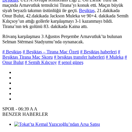
maçında Arnavutluk temsilcisi Tirana’yı konuk etti. Maçın büyük
siyah beyazlı takımın üstünlüğü ile geçti.
Beşiktaş
, 21.dakikada
Onur Bulut, 42.dakikada Jackson Muleka ve 90+4. dakikada Semih
Kılıçsoy’un attığı gollerle karşılaşmayı 3-1 kazanmayı bildi.
Tirana’nın tek golünü 83. dakikada Kaina attı.
Rövanş karşılaşması 3 Ağustos Perşembe Arnavutluk’ta bulunan
Selman Stërmasi Stadyumu’nda oynanacak.
# Beşiktaş
# Beşiktaş – Tirana Maç Özeti
# Beşiktaş haberleri
#
Beşiktaş Tirana Maç Skoru
# beşiktaş transfer haberleri
# Muleka
#
Onur Bulut
# Semih Kılıçsoy
# şenol güneş
SPOR
-
06:39
A
A
BENZER HABERLER