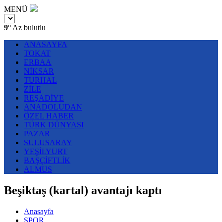
MENÜ
9°
Az bulutlu
ANASAYFA
TOKAT
ERBAA
NİKSAR
TURHAL
ZİLE
REŞADİYE
ANADOLUDAN
ÖZEL HABER
TÜRK DÜNYASI
PAZAR
SULUSARAY
YEŞİLYURT
BAŞÇİFTLİK
ALMUS
Beşiktaş (kartal) avantajı kaptı
Anasayfa
SPOR