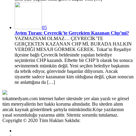
05
Ayten Turan: Çevrecik’te Gerçekten Kazanan Chp’mi?
YAZMAZSAM OLMAZ… ÇEVRECİK’TE
GERÇEKTEN KAZANAN CHP Mİ, BURADA HALKIN
VERDİĞİ MESAJI GÖRMEK GEREK. Tokat’ın Reşadiye
ilçesine bağlı Çevrecik beldesinde yapılan belediye
seçimlerini CHP kazandı. Elbette bir CHP’li olarak bu sonuca
sevinmemek mümkün değil. Yeni seçilen belediye başkanını
da tebrik ediyor, görevinde başarılar diliyorum. Ancak
siyasette sadece kazananın kim olduğuna değil, çıkan sonucun
ne anlattığına da […]
tokatmedyam.com internet haber sitesinde yer alan yazılı ve görsel
tüm meteryallerin her hakkı koruma altındadır. Bu siteden alıntı
ancak kaynak gösterilmek şartıyla mümkündür.Köşe yazılarının
yasal sorumluluğu yazarına aittir. Sitemiz sorumlu tutulamaz.
Copyright © 2020 Tüm Hakları Saklıdır.