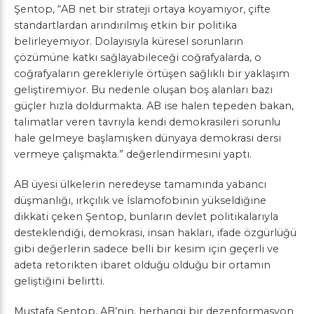
Şentop, “AB net bir strateji ortaya koyamıyor, çifte
standartlardan arındırılmış etkin bir politika
belirleyemiyor. Dolayısıyla küresel sorunların
çözümüne katkı sağlayabileceği coğrafyalarda, o
coğrafyaların gerekleriyle örtüşen sağlıklı bir yaklaşım
geliştiremiyor. Bu nedenle oluşan boş alanları bazı
güçler hızla doldurmakta. AB ise halen tepeden bakan,
talimatlar veren tavrıyla kendi demokrasileri sorunlu
hale gelmeye başlamışken dünyaya demokrasi dersi
vermeye çalışmakta.” değerlendirmesini yaptı.
AB üyesi ülkelerin neredeyse tamamında yabancı
düşmanlığı, ırkçılık ve İslamofobinin yükseldiğine
dikkati çeken Şentop, bunların devlet politikalarıyla
desteklendiği, demokrasi, insan hakları, ifade özgürlüğü
gibi değerlerin sadece belli bir kesim için geçerli ve
adeta retorikten ibaret olduğu olduğu bir ortamın
geliştiğini belirtti.
Mustafa Şentop, AB’nin, herhangi bir dezenformasyon