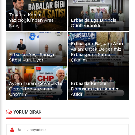
Tokat’ta Kemal
Yazıcıoğlu’ndan Arsa
Erbaa’da Lgs Birincisi
Satışı
Ödüllendirildi
Erbaaspor Başkanı Akın
Aslan: Ortak Değerimiz
Erbaa’da Yeşil Sanayi
Erbaaspor’a Sahip
Sitesi Kuruluyor
Çıkalım
Ayten Turan: Çevrecik’te
Erbaa’da Kentsel
Gerçekten Kazanan
Dönüşüm İçin İlk Adım
Chp’mi?
Atıldı
YORUM
BIRAK