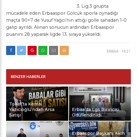
3. Lig.3 grupta
mücadele eden Erbaaspor Gölcük sporla oynadığı
maçta 90+7 de Yusuf Yağcı’nın attığı golle sahadan 1-0
galip ayrıldı. Alınan sonucun ardından Erbaaspor
puanını 28 yaparak ligde 13. sıraya yükseldi.
ERBAA
-
16:21
BENZER HABERLER
Tokat’ta Kemal
Yazıcıoğlu’ndan Arsa
Erbaa’da Lgs Birincisi
Satışı
Ödüllendirildi
Erbaaspor Başkanı Akın