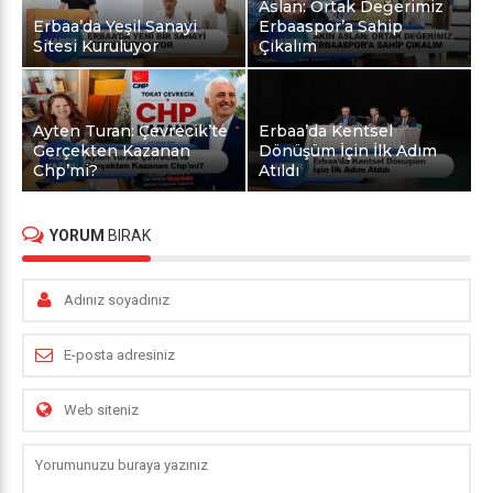
Aslan: Ortak Değerimiz
Erbaa’da Yeşil Sanayi
Erbaaspor’a Sahip
Sitesi Kuruluyor
Çıkalım
Ayten Turan: Çevrecik’te
Erbaa’da Kentsel
Gerçekten Kazanan
Dönüşüm İçin İlk Adım
Chp’mi?
Atıldı
YORUM
BIRAK