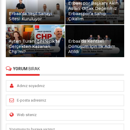
Erbaaspor Başkanı Akın
Aslan: Ortak Değerimiz
Erbaa’da Yeşil Sanayi
Erbaaspor’a Sahip
Sitesi Kuruluyor
Çıkalım
Ayten Turan: Çevrecik’te
Erbaa’da Kentsel
Gerçekten Kazanan
Dönüşüm İçin İlk Adım
Chp’mi?
Atıldı
YORUM
BIRAK