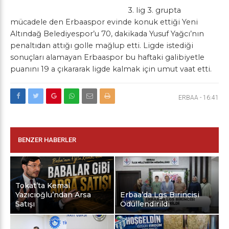
3. lig 3. grupta
mücadele den Erbaaspor evinde konuk ettiği Yeni
Altındağ Belediyespor’u 70, dakikada Yusuf Yağcı’nın
penaltıdan attığı golle mağlup etti. Ligde istediği
sonuçları alamayan Erbaaspor bu haftaki galibiyetle
puanını 19 a çıkararak ligde kalmak için umut vaat etti.
ERBAA
-
16:41
BENZER HABERLER
Tokat’ta Kemal
Yazıcıoğlu’ndan Arsa
Erbaa’da Lgs Birincisi
Satışı
Ödüllendirildi