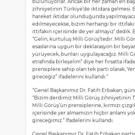
bulunuyorlar. Ancak bir her zaman en başı
zihniyetinin Türkiye’de iktidara gelmesi.
hareket iktidar olunduğunda yapılmayacaks
edilmeyecekse, bizim herhangi bir ittifakı
ittifakın içerisinde de yer almayız’ dedik.
“Gelin, kurtuluş Milli Görüş’tedir. Milli G
esaslarına uygun bir deklarasyon bir be
yürüyecek, bunları uygulayacağız. Milli G
etrafında birleşelim” diye her fırsatta if
prensiplere sahip olan tek parti olarak, Y
gireceğiz” ifadelerini kullandı.”
“Genel Başkanımız Dr. Fatih Erbakan, günde
“Bizim derdimiz Milli Görüş zihniyetinin 
Milli Görüş’ün prensiplerine, kırmızı çizg
içerisinde yer almamızın hiçbir anlamı yok
gireceğimiz.” İfadelerini kullandı.
Genel Başkanımız Dr. Fatih Erbakan parti