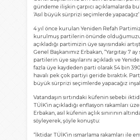
gündeme ilişkin çarpıcı açıklamalarda b
‘Asıl büyük sürprizi seçimlerde yapacağız’
4 yıl önce kurulan Yeniden Refah Partimi
kurulmuş partilerin önünde olduğumuzu 
açıkladığı partimizin üye sayısındaki artış
Genel Başkanımız Erbakan, “Yargıtay 7 ay s
partilerin üye sayılarını açıkladı ve Yeni
fazla üye kaydeden parti olarak 54 bin 390 
havalı pek çok partiyi geride bıraktık. Par
büyük sürprizi seçimlerde yapacağız inşal
Vatandaşın sırtındaki küfenin sebebi iktid
TÜİK’in açıkladığı enflasyon rakamları üze
Erbakan, asıl küfenin açlık sınırının alt
söyleyerek, şöyle konuştu:
“İktidar TÜİK’in ısmarlama rakamları ile 