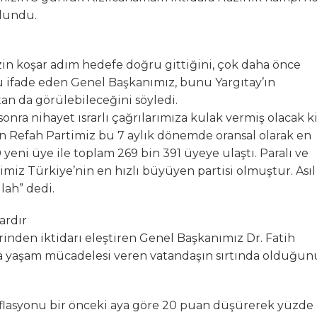
ulundu.
zin koşar adım hedefe doğru gittiğini, çok daha önce
ifade eden Genel Başkanımız, bunu Yargıtay’ın
tan da görülebileceğini söyledi.
onra nihayet ısrarlı çağrılarımıza kulak vermiş olacak k
den Refah Partimiz bu 7 aylık dönemde oransal olarak en
yeni üye ile toplam 269 bin 391 üyeye ulaştı. Paralı ve
timiz Türkiye’nin en hızlı büyüyen partisi olmuştur. Asıl
lah” dedi.
ardır
rinden iktidarı eleştiren Genel Başkanımız Dr. Fatih
ında yaşam mücadelesi veren vatandaşın sırtında olduğun
enflasyonu bir önceki aya göre 20 puan düşürerek yüzde