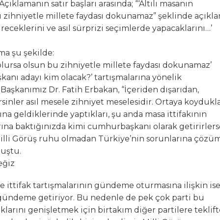
 Açıklamanın satır başları arasında; “‘Altılı masanın
 zihniyetle millete faydası dokunamaz” şeklinde açıkl
receklerini ve asıl sürprizi seçimlerde yapacaklarını…’
ma şu şekilde:
lursa olsun bu zihniyetle millete faydası dokunamaz’
kanı adayı kim olacak?’ tartışmalarına yönelik
aşkanımız Dr. Fatih Erbakan, “İçeriden dışarıdan,
inler asıl mesele zihniyet meselesidir. Ortaya koydukla
na geldiklerinde yaptıkları, şu anda masa ittifakının
rına baktığınızda kimi cumhurbaşkanı olarak getirirlers
 Milli Görüş ruhu olmadan Türkiye’nin sorunlarına çözü
uştu.
eğiz
e ittifak tartışmalarının gündeme oturmasına ilişkin is
ı gündeme getiriyor. Bu nedenle de pek çok parti bu
aklarını genişletmek için birtakım diğer partilere teklif