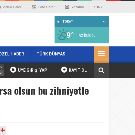
Video Galeri
Foto Galeri
Yazarlar
KÜNYE
TOKAT
9°
Az bulutlu
ÖZEL HABER
TÜRK DÜNYASI
ÜYE GİRİŞİ YAP
KAYIT OL
rsa olsun bu zihniyetle
z’
A