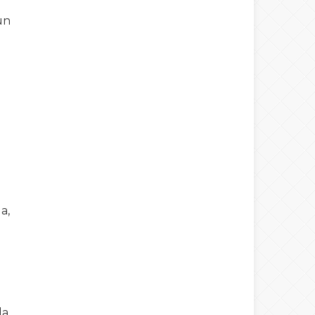
un
a,
da