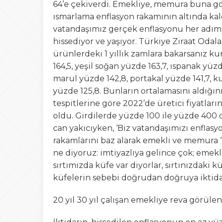
64’e çekiverdi. Emekliye, memura buna g
ısmarlama enflasyon rakamının altında ka
vatandaşımız gerçek enflasyonu her adımı
hissediyor ve yaşıyor. Türkiye Ziraat Odal
ürünlerdeki 1 yıllık zamlara bakarsanız k
164,5, yeşil soğan yüzde 163,7, ıspanak yüzd
marul yüzde 142,8, portakal yüzde 141,7, k
yüzde 125,8. Bunların ortalamasını aldığı
tespitlerine göre 2022’de üretici fiyatlar
oldu. Girdilerde yüzde 100 ile yüzde 400 o
can yakıcıyken, ‘Biz vatandaşımızı enflasy
rakamlarını baz alarak emekli ve memura “
ne diyoruz: imtiyazlıya gelince çok; emekl
sırtımızda küfe var diyorlar, sırtınızdaki k
küfelerin sebebi doğrudan doğruya iktida
20 yıl 30 yıl çalışan emekliye reva görülen