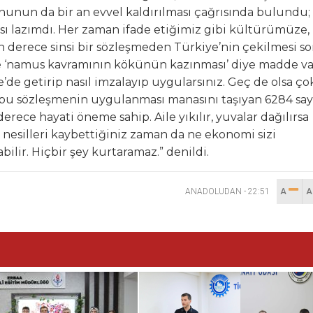
nunun da bir an evvel kaldırılması çağrısında bulundu;
sı lazımdı. Her zaman ifade etiğimiz gibi kültürümüze,
on derece sinsi bir sözleşmeden Türkiye’nin çekilmesi s
zde ‘namus kavramının kökünün kazınması’ diye madde va
e’de getirip nasıl imzalayıp uygularsınız. Geç de olsa ço
 bu sözleşmenin uygulanması manasını taşıyan 6284 sayı
erece hayati öneme sahip. Aile yıkılır, yuvalar dağılırsa
i nesilleri kaybettiğiniz zaman da ne ekonomi sizi
bilir. Hiçbir şey kurtaramaz.” denildi.
ANADOLUDAN
-
22:51
A