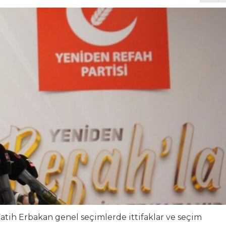
por’la Yollarını Ayırdı
İR KAÇ SORU
leri: Soruyoruz
en Asfalt Şantiyesi Atağı
 Parklara Taşındı
atih Erbakan genel seçimlerde ittifaklar ve seçim