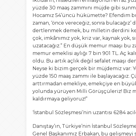
İktidarın, hissedilen enflasyonun en az 
yüzde 30 maaş zammını müjde gibi sunmas
Hocamız 54’üncü hükümette? Efendim bu 
zaman, ‘önce vereceğiz, sonra bulacağız’
dertlenmek demek, bu milletin derdini k
çok, imkânımız yok, kriz var, kaynak yok, 
uzatacağız.” En düşük memur maaşı bu zam
memur emeklisi aylığı 7 bin 901 TL. Aç 
oldu. Bu artık açlık değil sefalet maaşı de
Neyse ki bizim gerçek bir müjdemiz var: 
yüzde 150 maaş zammı ile başlayacağız. 
arttırmadan emekliye, emekçiye en büyü
yolunda yürüyen Milli Görüşçüleriz! Biz mi
kaldırmaya geliyoruz!”
‘İstanbul Sözleşmesi’nin uzantısı 6284 acile
Danıştay’ın, Türkiye’nin İstanbul Sözleşm
Genel Başkanımız Erbakan, bu gelişmeyi