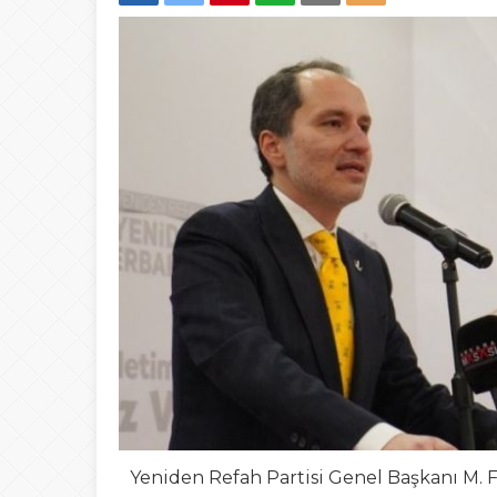
15:28
Ferruh Hoca Erbaas
09:46
BEYEFENDİYE B
13:56
Bir Kumpasın Şifre
19:14
Tokat Belediyesind
08:42
Tokat’ta Okullar
Yeniden Refah Partisi Genel Başkanı M. F