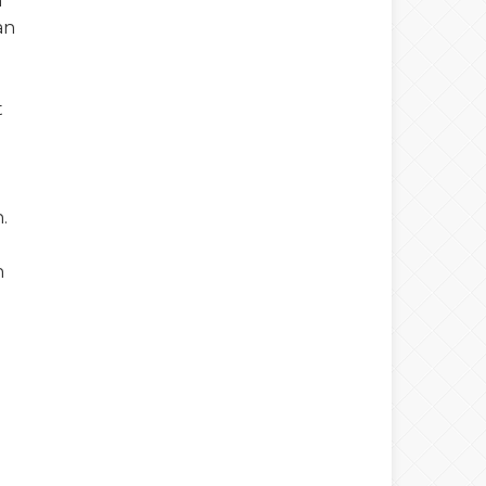
n
an
t
.
n