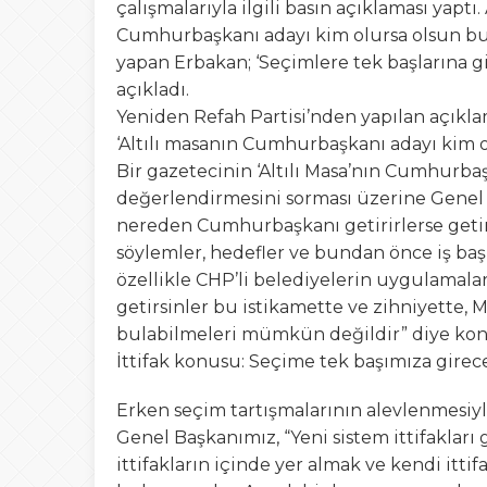
çalışmalarıyla ilgili basın açıklaması yaptı.
Cumhurbaşkanı adayı kim olursa olsun bu
yapan Erbakan; ‘Seçimlere tek başlarına gi
açıkladı.
Yeniden Refah Partisi’nden yapılan açıkla
‘Altılı masanın Cumhurbaşkanı adayı kim o
Bir gazetecinin ‘Altılı Masa’nın Cumhurbaş
değerlendirmesini sorması üzerine Genel B
nereden Cumhurbaşkanı getirirlerse getirs
söylemler, hedefler ve bundan önce iş başı
özellikle CHP’li belediyelerin uygulamala
getirsinler bu istikamette ve zihniyette,
bulabilmeleri mümkün değildir” diye kon
İttifak konusu: Seçime tek başımıza girec
Erken seçim tartışmalarının alevlenmesiyl
Genel Başkanımız, “Yeni sistem ittifaklar
ittifakların içinde yer almak ve kendi ittif