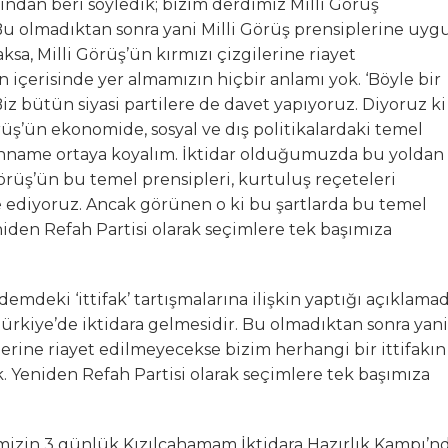
ndan beri söyledik; bizim derdimiz Milli Görüş
 Bu olmadıktan sonra yani Milli Görüş prensiplerine uyg
a, Milli Görüş’ün kırmızı çizgilerine riayet
n içerisinde yer almamızın hiçbir anlamı yok. ‘Böyle bir
 Biz bütün siyasi partilere de davet yapıyoruz. Diyoruz ki
örüş’ün ekonomide, sosyal ve dış politikalardaki temel
yanname ortaya koyalım. İktidar olduğumuzda bu yoldan
örüş’ün bu temel prensipleri, kurtuluş reçeteleri
ade ediyoruz. Ancak görünen o ki bu şartlarda bu temel
eniden Refah Partisi olarak seçimlere tek başımıza
mdeki ‘ittifak’ tartışmalarına ilişkin yaptığı açıklamad
Türkiye’de iktidara gelmesidir. Bu olmadıktan sonra yani
ilerine riayet edilmeyecekse bizim herhangi bir ittifakın
. Yeniden Refah Partisi olarak seçimlere tek başımıza
mizin 3 günlük Kızılcahamam İktidara Hazırlık Kampı’n