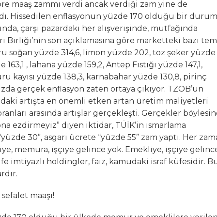
öre maaş zammı verdi ancak verdiği zam yine de
ldı. Hissedilen enflasyonun yüzde 170 olduğu bir duru
nda, çarşı pazardaki her alışverişinde, mutfağında
arı Birliği’nin son açıklamasına göre marketteki bazı tem
uru soğan yüzde 314,6, limon yüzde 202, toz şeker yüzde
e 163,1 , lahana yüzde 159,2, Antep Fıstığı yüzde 147,1,
uru kayısı yüzde 138,3, karnabahar yüzde 130,8, pirinç
nızda gerçek enflasyon zaten ortaya çıkıyor. TZOB’un
ındaki artışta en önemli etken artan üretim maliyetleri
ranları arasında artışlar gerçekleşti. Gerçekler böylesi
ona ezdirmeyiz” diyen iktidar, TÜİK’in ısmarlama
yüzde 30”, asgari ücrete “yüzde 55” zam yaptı. Her za
iye, memura, işçiye gelince yok. Emekliye, işçiye gelinc
üfe imtiyazlı holdingler, faiz, kamudaki israf küfesidir. B
rdır.
 sefalet maaşı!