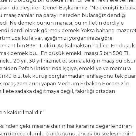
yüzde 170 olduğu bir ülkede memur ve emeklilere verile
ını da eleştiren Genel Başkanımız, “Ne demişti Erbak
maaş zamlarına parayı nereden bulacağız dendiği
 dedi. Ne demek bunun manası, bu milletin derdiyle
endi derdi olarak görmek demek. Yoksa bahane-mazere
sırtımızda küfe var, ayağımızı yorganımıza göre
la 11 bin 836 TL oldu. Aç kalmaktan hallice. En düşük
kalmak demek bu… En düşük emekli maaşı 5 bin 500 TL
mek… 20 yıl, 30 yıl hizmet et sonra aldığın maaş bu olsun
Yeniden Refah iktidarında işçiye, emekliye ve memura
Çünkü biz, tek kuruş borçlanmadan, enflasyonu tek pua
k maaş zamlarını yapan Merhum Erbakan Hocamız’ın
llete sadaka dağıtmaya değil, fakirliği ortadan
n kaldırılmalıdır ‘
esi’nden çekilmesine dair nihai kararını değerlendiren
 son derece olumlu bulduğunu, ancak bu sözleşmenin