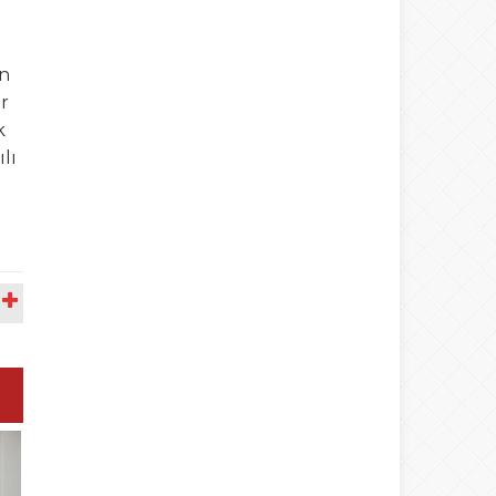
on
r
k
lı
A