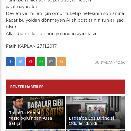
yazılmayacaktır.
Devleti ve milleti için ömür tüketip nefesinin son anına
kadar bu yoldan dönmeyen Allah dostlarının ruhları şad
olsun.
Allah bu milleti onların yolundan ayırmasın.
Fatih KAPLAN 27.11.2017
DÜNYADAN
-
12:56
BENZER HABERLER
Tokat’ta Kemal
Yazıcıoğlu’ndan Arsa
Erbaa’da Lgs Birincisi
Satışı
Ödüllendirildi