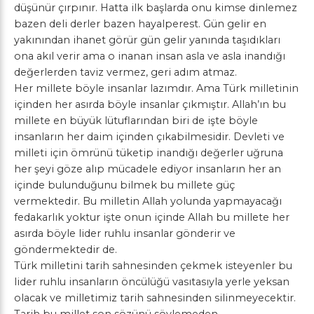
düşünür çırpınır. Hatta ilk başlarda onu kimse dinlemez
bazen deli derler bazen hayalperest. Gün gelir en
yakınından ihanet görür gün gelir yanında taşıdıkları
ona akıl verir ama o inanan insan asla ve asla inandığı
değerlerden taviz vermez, geri adım atmaz.
Her millete böyle insanlar lazımdır. Ama Türk milletinin
içinden her asırda böyle insanlar çıkmıştır. Allah’ın bu
millete en büyük lütuflarından biri de işte böyle
insanların her daim içinden çıkabilmesidir. Devleti ve
milleti için ömrünü tüketip inandığı değerler uğruna
her şeyi göze alıp mücadele ediyor insanların her an
içinde bulunduğunu bilmek bu millete güç
vermektedir. Bu milletin Allah yolunda yapmayacağı
fedakarlık yoktur işte onun içinde Allah bu millete her
asırda böyle lider ruhlu insanlar gönderir ve
göndermektedir de.
Türk milletini tarih sahnesinden çekmek isteyenler bu
lider ruhlu insanların öncülüğü vasıtasıyla yerle yeksan
olacak ve milletimiz tarih sahnesinden silinmeyecektir.
Tarih bu millet son sözünü söylemeden