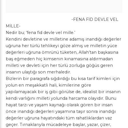
-FENA FİD DEVLE VEL
MİLLE-
Nedir bu; ‘fena fid devle vel mille.’
Kendini devletine ve milletine adamış inandığı değerler
uğruna her türlü tehlikeyi göze almış ve milletin yüce
değerleri uğruna ömrünü tüketen, Allah’tan başkasına
baş eğmeden hiç kimsenin kınamasına aldırmadan
milleti ve devleti için her türlü zorluğa göğüs geren
insanın ulaştığı son merhaledir.
Bizlerin bir paragrafa sığdırdığı bu kısa tarif kimleri için
yolun en meşakkatli hali, kimilerine göre
yapılamayacak bir iş gibi görülse de, idealist bir insanın
kendi varlığını milleti yolunda harcama olayıdır. Bunu
hayat tarzı ve yaşam kaynağı olarak gören bir insan
önce inandığı değerleri yaşamına taşır sonra inandığı
değerler uğruna hayatındaki tüm rahatlıklardan vaz
geçer. Tırnaklarıyla mücadeleye başlar, yazar, çizer,