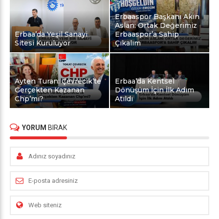
Erbaaspor Başkanı Akın
Aslan: Ortak Değerimiz
Erbaa’da Yeşil Sanayi
Erbaaspor’a Sahip
Sitesi Kuruluyor
Çıkalım
Ayten Turan: Çevrecik’te
Erbaa’da Kentsel
Gerçekten Kazanan
Dönüşüm İçin İlk Adım
Chp’mi?
Atıldı
YORUM
BIRAK