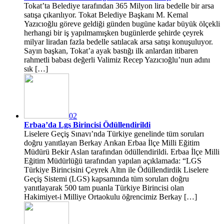
Tokat’ta Belediye tarafından 365 Milyon lira bedelle bir arsa
satışa çıkarılıyor. Tokat Belediye Başkanı M. Kemal
Yazıcıoğlu göreve geldiği günden bugüne kadar büyük ölçekli
herhangi bir iş yapılmamışken bugünlerde şehirde çeyrek
milyar liradan fazla bedelle satılacak arsa satışı konuşuluyor.
Sayın başkan, Tokat’a ayak bastığı ilk anlardan itibaren
rahmetli babası değerli Valimiz Recep Yazıcıoğlu’nun adını
sık […]
02
Erbaa’da Lgs Birincisi Ödüllendirildi
Liselere Geçiş Sınavı’nda Türkiye genelinde tüm soruları
doğru yanıtlayan Berkay Arıkan Erbaa İlçe Milli Eğitim
Müdürü Bekir Aslan tarafından ödüllendirildi. Erbaa İlçe Milli
Eğitim Müdürlüğü tarafından yapılan açıklamada: “LGS
Türkiye Birincisini Çeyrek Altın ile Ödüllendirdik Liselere
Geçiş Sistemi (LGS) kapsamında tüm soruları doğru
yanıtlayarak 500 tam puanla Türkiye Birincisi olan
Hakimiyet-i Milliye Ortaokulu öğrencimiz Berkay […]