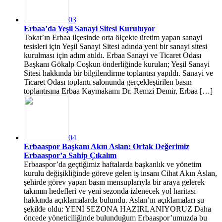
03
Erbaa’da Yeşil Sanayi Sitesi Kuruluyor
Tokat’ın Erbaa ilçesinde orta ölçekte üretim yapan sanayi
tesisleri için Yeşil Sanayi Sitesi adında yeni bir sanayi sitesi
kurulması için adım atıldı. Erbaa Sanayi ve Ticaret Odası
Başkanı Gökalp Coşkun önderliğinde kurulan; Yeşil Sanayi
Sitesi hakkında bir bilgilendirme toplantısı yapıldı. Sanayi ve
Ticaret Odası toplantı salonunda gerçekleştirilen basın
toplantısına Erbaa Kaymakamı Dr. Remzi Demir, Erbaa […]
04
Erbaaspor Başkanı Akın Aslan: Ortak Değerimiz
Erbaaspor’a Sahip Çıkalım
Erbaaspor’da geçtiğimiz haftalarda başkanlık ve yönetim
kurulu değişikliğinde göreve gelen iş insanı Cihat Akın Aslan,
şehirde görev yapan basın mensuplarıyla bir araya gelerek
takımın hedefleri ve yeni sezonda izlenecek yol haritası
hakkında açıklamalarda bulundu. Aslan’ın açıklamaları şu
şekilde oldu: YENİ SEZONA HAZIRLANIYORUZ Daha
öncede yöneticiliğinde bulunduğum Erbaaspor’umuzda bu