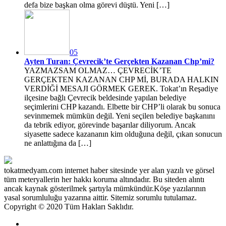
defa bize başkan olma görevi düştü. Yeni […]
05
Ayten Turan: Çevrecik’te Gerçekten Kazanan Chp’mi?
YAZMAZSAM OLMAZ… ÇEVRECİK’TE
GERÇEKTEN KAZANAN CHP Mİ, BURADA HALKIN
VERDİĞİ MESAJI GÖRMEK GEREK. Tokat’ın Reşadiye
ilçesine bağlı Çevrecik beldesinde yapılan belediye
seçimlerini CHP kazandı. Elbette bir CHP’li olarak bu sonuca
sevinmemek mümkün değil. Yeni seçilen belediye başkanını
da tebrik ediyor, görevinde başarılar diliyorum. Ancak
siyasette sadece kazananın kim olduğuna değil, çıkan sonucun
ne anlattığına da […]
tokatmedyam.com internet haber sitesinde yer alan yazılı ve görsel
tüm meteryallerin her hakkı koruma altındadır. Bu siteden alıntı
ancak kaynak gösterilmek şartıyla mümkündür.Köşe yazılarının
yasal sorumluluğu yazarına aittir. Sitemiz sorumlu tutulamaz.
Copyright © 2020 Tüm Hakları Saklıdır.