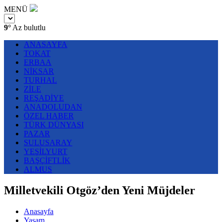
MENÜ
9°
Az bulutlu
ANASAYFA
TOKAT
ERBAA
NİKSAR
TURHAL
ZİLE
REŞADİYE
ANADOLUDAN
ÖZEL HABER
TÜRK DÜNYASI
PAZAR
SULUSARAY
YEŞİLYURT
BAŞÇİFTLİK
ALMUS
Milletvekili Otgöz’den Yeni Müjdeler
Anasayfa
Yaşam