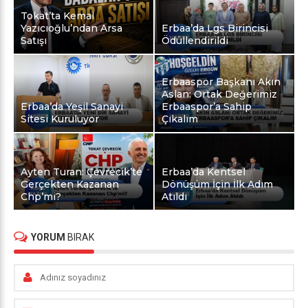
Tokat’ta Kemal
Yazıcıoğlu’ndan Arsa
Erbaa’da Lgs Birincisi
Satışı
Ödüllendirildi
Erbaaspor Başkanı Akın
Aslan: Ortak Değerimiz
Erbaa’da Yeşil Sanayi
Erbaaspor’a Sahip
Sitesi Kuruluyor
Çıkalım
Ayten Turan: Çevrecik’te
Erbaa’da Kentsel
Gerçekten Kazanan
Dönüşüm İçin İlk Adım
Chp’mi?
Atıldı
YORUM
BIRAK