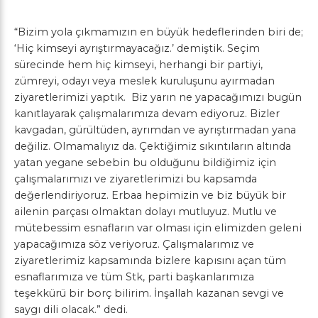
“Bizim yola çıkmamızın en büyük hedeflerinden biri de;
‘Hiç kimseyi ayrıştırmayacağız.’ demiştik. Seçim
sürecinde hem hiç kimseyi, herhangi bir partiyi,
zümreyi, odayı veya meslek kuruluşunu ayırmadan
ziyaretlerimizi yaptık. Biz yarın ne yapacağımızı bugün
kanıtlayarak çalışmalarımıza devam ediyoruz. Bizler
kavgadan, gürültüden, ayrımdan ve ayrıştırmadan yana
değiliz. Olmamalıyız da. Çektiğimiz sıkıntıların altında
yatan yegane sebebin bu olduğunu bildiğimiz için
çalışmalarımızı ve ziyaretlerimizi bu kapsamda
değerlendiriyoruz. Erbaa hepimizin ve biz büyük bir
ailenin parçası olmaktan dolayı mutluyuz. Mutlu ve
mütebessim esnafların var olması için elimizden geleni
yapacağımıza söz veriyoruz. Çalışmalarımız ve
ziyaretlerimiz kapsamında bizlere kapısını açan tüm
esnaflarımıza ve tüm Stk, parti başkanlarımıza
teşekkürü bir borç bilirim. İnşallah kazanan sevgi ve
saygı dili olacak.” dedi.