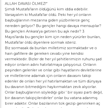
ALLAH DAVASI ÖLMEZ!”
Şimdi Mustafa’ların öldüğünü kim iddia edebilir.
Varsayalım ki Mustafa’lar öldü. Peki her yıl onların
başbuğlarının mezarına giden yüzbinlerce genç
nereden geliyor? Bu gençler hangi davaya mensuplar?
Bu gençleri Ankara’ya getiren bu aşk nedir? 3
Mayıs’larda bu gençler kim için neden yürürler bunları,
Mustafa’lar öldü diyenlere sormak isteriz.
Biz sormasak da bunları milletimiz sormaktadır ve o
hain gafillere de gereken cevabı yine kendisi
vermektedir. Bizler de her yıl şehitlerimizin ruhunu şad
ediyor onların adını hatırlatmaya çalışıyoruz. Onların
peşinden gelenler ve onlar gibi hayatlarını devletlerine
ve milletlerine adamak için onların davasını takip
edenler de onları her yıl hatırlamaktan ve tüm dünyaya
bu davanın bitmediğini haykırmaktan zevk alıyorlar.
Onlar başbuğlarının söylediği gibi ‘ bir siyasi parti değil,
bir davanın takipçileridirler’ onlar bu vatana adanmış
birer adaktır. Onlar bazılarının tok gezip genirirken aç