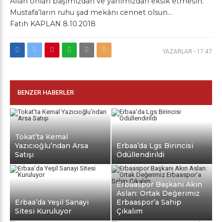
Allah onları başımızdan ve yanımızdan eksik etmesin.
Mustafa’ların ruhu şad mekânı cennet olsun…
Fatih KAPLAN 8.10.2018
YAZARLAR
-
17:47
BENZER HABERLER
Tokat’ta Kemal
Yazıcıoğlu’ndan Arsa
Erbaa’da Lgs Birincisi
Satışı
Ödüllendirildi
Erbaaspor Başkanı Akın
Aslan: Ortak Değerimiz
Erbaa’da Yeşil Sanayi
Erbaaspor’a Sahip
Sitesi Kuruluyor
Çıkalım