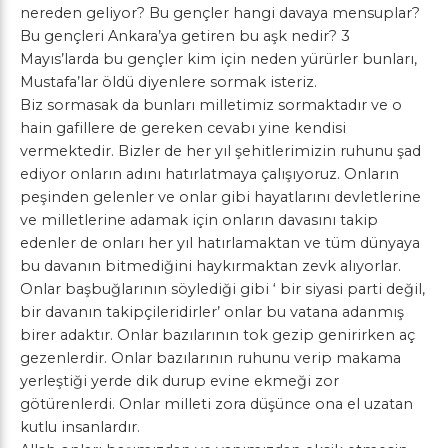
nereden geliyor? Bu gençler hangi davaya mensuplar?
Bu gençleri Ankara’ya getiren bu aşk nedir? 3
Mayıs’larda bu gençler kim için neden yürürler bunları,
Mustafa’lar öldü diyenlere sormak isteriz.
Biz sormasak da bunları milletimiz sormaktadır ve o
hain gafillere de gereken cevabı yine kendisi
vermektedir. Bizler de her yıl şehitlerimizin ruhunu şad
ediyor onların adını hatırlatmaya çalışıyoruz. Onların
peşinden gelenler ve onlar gibi hayatlarını devletlerine
ve milletlerine adamak için onların davasını takip
edenler de onları her yıl hatırlamaktan ve tüm dünyaya
bu davanın bitmediğini haykırmaktan zevk alıyorlar.
Onlar başbuğlarının söylediği gibi ‘ bir siyasi parti değil,
bir davanın takipçileridirler’ onlar bu vatana adanmış
birer adaktır. Onlar bazılarının tok gezip genirirken aç
gezenlerdir. Onlar bazılarının ruhunu verip makama
yerleştiği yerde dik durup evine ekmeği zor
götürenlerdi. Onlar milleti zora düşünce ona el uzatan
kutlu insanlardır.