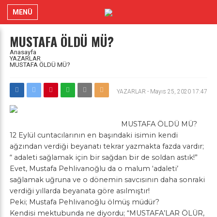
MENÜ
MUSTAFA ÖLDÜ MÜ?
Anasayfa
YAZARLAR
MUSTAFA ÖLDÜ MÜ?
YAZARLAR
-
Mayıs 25, 2020 17:47
MUSTAFA ÖLDÜ MÜ?
12 Eylül cuntacılarının en başındaki isimin kendi
ağzından verdiği beyanatı tekrar yazmakta fazda vardır;
“ adaleti sağlamak için bir sağdan bir de soldan astık!”
Evet, Mustafa Pehlivanoğlu da o malum ‘adaleti’
sağlamak uğruna ve o dönemin savcısının daha sonraki
verdiği yıllarda beyanata göre asılmıştır!
Peki; Mustafa Pehlivanoğlu ölmüş müdür?
Kendisi mektubunda ne diyordu; “MUSTAFA’LAR ÖLÜR,