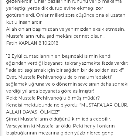
gezenlerdir. Onlar bazılarının ruhunu verip makama
yerleştiği yerde dik durup evine ekmeği zor
götürenlerdi. Onlar milleti zora düşünce ona el uzatan
kutlu insanlardır.
Allah onları başımızdan ve yanımızdan eksik etmesin.
Mustafa’ların ruhu şad mekânı cennet olsun…
Fatih KAPLAN 8.10.2018
12 Eylül cuntacılarının en başındaki isimin kendi
ağzından verdiği beyanatı tekrar yazmakta fazda vardır;
“ adaleti sağlamak için bir sağdan bir de soldan astık!”
Evet, Mustafa Pehlivanoğlu da o malum ‘adaleti’
sağlamak uğruna ve o dönemin savcısının daha sonraki
verdiği yıllarda beyanata göre asılmıştır!
Peki; Mustafa Pehlivanoğlu ölmüş müdür?
Kendisi mektubunda ne diyordu; “MUSTAFA’LAR ÖLÜR,
ALLAH DAVASI ÖLMEZ!”
Şimdi Mustafa’ların öldüğünü kim iddia edebilir.
Varsayalım ki Mustafa’lar öldü. Peki her yıl onların
başbuğlarının mezarına giden yüzbinlerce genç