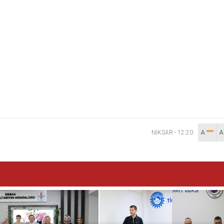
NİKSAR
-
12:20
A