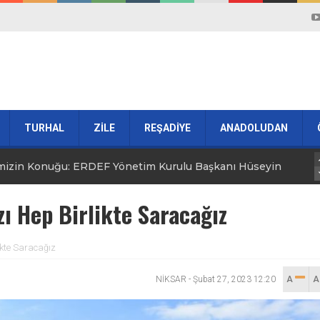
TURHAL
ZİLE
REŞADİYE
ANADOLUDAN
i İlhami Özel Dedi
mizin Konuğu: ERDEF Yönetim Kurulu Başkanı Hüseyin
ŞÇİFTLİK
ALMUS
rneği ( TKD ) Tanışma Kahvaltısı Gerçekleştirdi
zı Hep Birlikte Saracağız
n 2. Yılında Anıldı
ikte Saracağız
anlar Toprakla Buluştu
NİKSAR
-
Şubat 27, 2023 12:20
A
por’la Yollarını Ayırdı