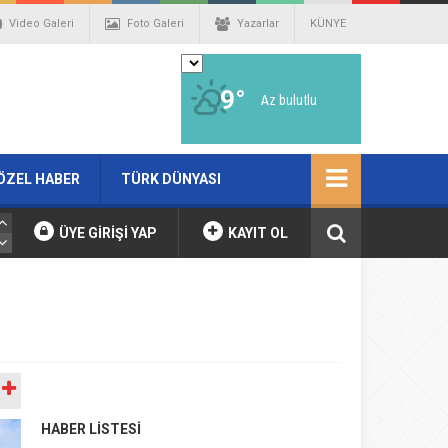
Video Galeri
Foto Galeri
Yazarlar
KÜNYE
9°
Az bulutlu
ÖZEL HABER
TÜRK DÜNYASI
ÜYE GİRİŞİ YAP
KAYIT OL
A
HABER LİSTESİ