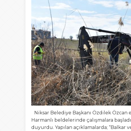
09:46
BEYEFENDİYE B
13:56
Bir Kumpasın Şifre
19:14
Tokat Belediyesind
08:42
Tokat’ta Okullar
Niksar Belediye Başkanı Özdilek Özcan e
Harmanlı beldelerinde çalışmalara başladı
duyurdu. Yapılan açıklamalarda; “Balkar v