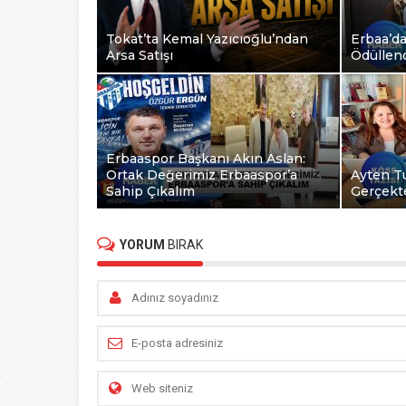
Tokat’ta Kemal Yazıcıoğlu’ndan
Erbaa’da
Arsa Satışı
Ödüllend
Erbaaspor Başkanı Akın Aslan:
Ortak Değerimiz Erbaaspor’a
Ayten Tu
Sahip Çıkalım
Gerçekt
YORUM
BIRAK