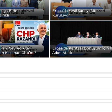
 Lgs Birincisi
Erbaa’da Yeşil Sanayi Sitesi
irildi
Kuruluyor
ran: Çevrecik’te
Erbaa’da Kentsel Dönüşüm İçin İ
en Kazanan Chp’mi?
Adım Atıldı