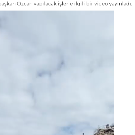
başkan Özcan yapılacak işlerle ilgili bir video yayınladı.