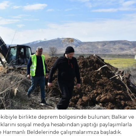
İR KAÇ SORU
leri: Soruyoruz
en Asfalt Şantiyesi Atağı
 Parklara Taşındı
kibiyle birlikte deprem bölgesinde bulunan; Balkar ve
klarını sosyal medya hesabından yaptığı paylaşımlarla
e Harmanlı Beldelerinde çalışmalarımıza başladık.