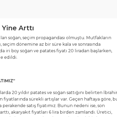
 Yine Arttı
 bulan soğan, seçim propagandası olmuştu. Mutfakların
ı, seçim dönemine az bir süre kala ve sonrasında
a iri boy soğan ve patates fiyatı 20 liradan başlarken,
e edildi.
ATIMIZ”
larda 20 yıldır patates ve soğan sattığını belirten İbrah
 fiyatlarında sürekli artışlar var. Geçen haftaya göre, b
ira perakende satış fiyatımız. Bunun nedeni ise, son
tı, akaryakıt fiyatları 6 lira birden zamlandı. Üretici,