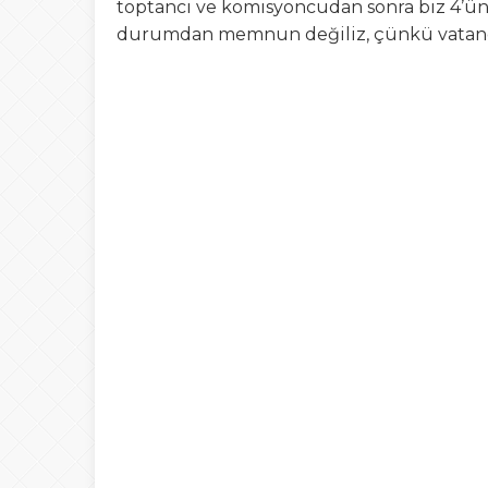
toptancı ve komisyoncudan sonra biz 4’ünc
durumdan memnun değiliz, çünkü vatanda