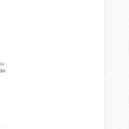
nu
mde