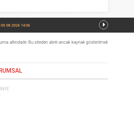
09.08.2026 14:06
uma altındadır. Bu siteden alıntı ancak kaynak gösterilmek
RUMSAL
16.06.2026 10:55
ÜNYE
4:44
1:52