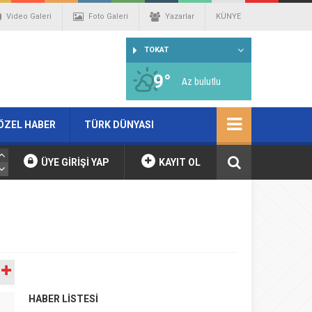
Video Galeri
Foto Galeri
Yazarlar
KÜNYE
TOKAT
9°
Az bulutlu
ÖZEL HABER
TÜRK DÜNYASI
ÜYE GİRİŞİ YAP
KAYIT OL
A
HABER LİSTESİ