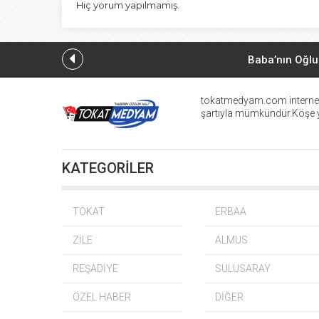
Hiç yorum yapılmamış.
Baba’nın Oğlu
tokatmedyam.com internet h
şartıyla mümkündür.Köşe ya
KATEGORİLER
Erbaaspor Ba
TOKAT
ERBAA
ZİLE
ALMUS
Ay
REŞADİYE
SULUSARAY
ÖZEL HABER
DİĞER
Öz