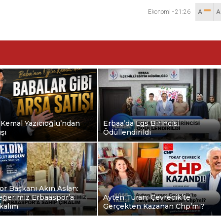
Ekonomi
-
21:26
A
 Kemal Yazıcıoğlu’ndan
Erbaa’da Lgs Birincisi
şı
Ödüllendirildi
r Başkanı Akın Aslan:
eğerimiz Erbaaspor’a
Ayten Turan: Çevrecik’te
kalım
Gerçekten Kazanan Chp’mi?