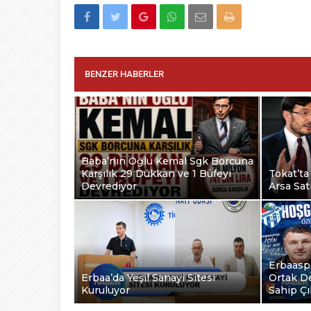
BENZER HABERLER
Baba’nın Oğlu Kemal Sgk Borcuna
Karşılık 29 Dükkan ve 1 Büfeyi
Tokat’ta
Devrediyor
Arsa Satı
Erbaaspo
Erbaa’da Yeşil Sanayi Sitesi
Ortak D
Kuruluyor
Sahip Çı