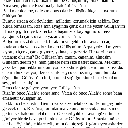
bırakmadım demi, bırakamadım be Gülüşan’ım, bırakamadım.
Ama sen, yine de Rıza’ma iyi bak Gülüşan’ım.
Beni merak etme, nefesim donsa da sizi düşündükçe ısınıyorum
Gülüşan’ım.
Buraya sizden çok devletimi, milletimi korumak için geldim. Ben
burda olmazsam, Rıza’mın ayağında çarık olsa ne yazar Gülüşan’ım
. Bırakıp gitti diye kızma bana başımızda bayrağımız olmasa,
ayağımızda çarık olsa ne yazar Gülüşan’ım.
Biliyorum; sizi de aç açık bıraktım ve geldim buraya ama aç
bıraksam da vatansız bırakmam Gülüşan’ım. Arpa yeriz, darı yeriz,
taş suyu içeriz, çarık giymez, yalınayak gezeriz. Hepsi olur ama
vatansız olur mu? Be Gülüşan’ım, canım, cananım, güneşim.
Güneşim dedim ya, hem güneşe hem size hasret kaldım. Mektubu
yazarken parmaklarım donuyor, siz aklıma gelince ruhum ısınsa da,
ellerim buz kesiyor, dereceler iki şeyi ölçemezmiş, bunu burada
öğrendim. Gülüşan’ım biri; burdaki soğuğu ikincisi ise size olan
sevgimin sıcaklığını.
Dereceler az geliyor, yetmiyor, Gülüşan’ım.
Rıza’m önce Allah’a sonra sana. Vatan da önce Allah’a sonra bana
emanettir Gülüşan’ım.
Hakkınızı helal edin. Benim varsa size helal olsun. Benim peşimden
gelecek olan, Rıza’ma, torunlarıma ve onların çocuklarına izimden
gelirlerse, hakkım helal olsun. Geceleri yıldız arayan gözlerim sizi
görüyor bir de hava puslu olmasa be Gülüşan’ım. Birazdan nöbet
var ben öyle böyle idare ediyorum da hiç soğuk görmeyen askerler