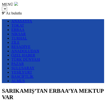
MENÜ
9°
Az bulutlu
ANASAYFA
TOKAT
ERBAA
NİKSAR
TURHAL
ZİLE
REŞADİYE
ANADOLUDAN
ÖZEL HABER
TÜRK DÜNYASI
PAZAR
SULUSARAY
YEŞİLYURT
BAŞÇİFTLİK
ALMUS
SARIKAMIŞ’TAN ERBAA’YA MEKTUP
VAR