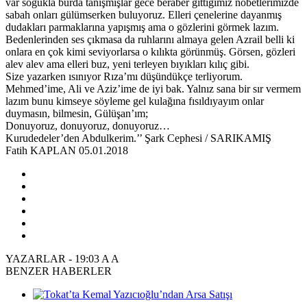
var soğukla burda tanışmışlar gece beraber gittiğimiz nöbetlerimizde
sabah onları gülümserken buluyoruz. Elleri çenelerine dayanmış
dudakları parmaklarına yapışmış ama o gözlerini görmek lazım.
Bedenlerinden ses çıkmasa da ruhlarını almaya gelen Azrail belli ki
onlara en çok kimi seviyorlarsa o kılıkta görünmüş. Görsen, gözleri
alev alev ama elleri buz, yeni terleyen bıyıkları kılıç gibi.
Size yazarken ısınıyor Rıza’mı düşündükçe terliyorum.
Mehmed’ime, Ali ve Aziz’ime de iyi bak. Yalnız sana bir sır vermem
lazım bunu kimseye söyleme gel kulağına fısıldıyayım onlar
duymasın, bilmesin, Gülüşan’ım;
Donuyoruz, donuyoruz, donuyoruz…
Kurudedeler’den Abdulkerim.’’ Şark Cephesi / SARIKAMIŞ
Fatih KAPLAN 05.01.2018
YAZARLAR
-
19:03
A
A
BENZER HABERLER