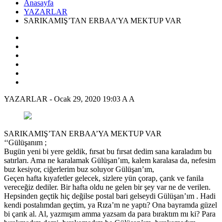
Anasayfa
YAZARLAR
SARIKAMIŞ’TAN ERBAA’YA MEKTUP VAR
YAZARLAR
-
Ocak 29, 2020 19:03
A
A
SARIKAMIŞ’TAN ERBAA’YA MEKTUP VAR
‘‘Gülüşanım ;
Bugün yeni bi yere geldik, fırsat bu fırsat dedim sana karaladım bu
satırları. Ama ne karalamak Gülüşan’ım, kalem karalasa da, nefesim
buz kesiyor, ciğerlerim buz soluyor Gülüşan’ım,
Geçen hafta kıyafetler gelecek, sizlere yün çorap, çarık ve fanila
vereceğiz dediler. Bir hafta oldu ne gelen bir şey var ne de verilen.
Hepsinden geçtik hiç değilse postal bari gelseydi Gülüşan’ım . Hadi
kendi postalımdan geçtim, ya Rıza’m ne yaptı? Ona bayramda güzel
bi çarık al. Al, yazmışım amma yazsam da para bıraktım mı ki? Para