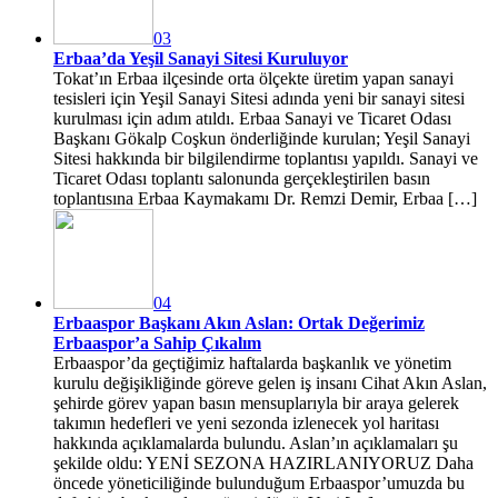
03
Erbaa’da Yeşil Sanayi Sitesi Kuruluyor
Tokat’ın Erbaa ilçesinde orta ölçekte üretim yapan sanayi
tesisleri için Yeşil Sanayi Sitesi adında yeni bir sanayi sitesi
kurulması için adım atıldı. Erbaa Sanayi ve Ticaret Odası
Başkanı Gökalp Coşkun önderliğinde kurulan; Yeşil Sanayi
Sitesi hakkında bir bilgilendirme toplantısı yapıldı. Sanayi ve
Ticaret Odası toplantı salonunda gerçekleştirilen basın
toplantısına Erbaa Kaymakamı Dr. Remzi Demir, Erbaa […]
04
Erbaaspor Başkanı Akın Aslan: Ortak Değerimiz
Erbaaspor’a Sahip Çıkalım
Erbaaspor’da geçtiğimiz haftalarda başkanlık ve yönetim
kurulu değişikliğinde göreve gelen iş insanı Cihat Akın Aslan,
şehirde görev yapan basın mensuplarıyla bir araya gelerek
takımın hedefleri ve yeni sezonda izlenecek yol haritası
hakkında açıklamalarda bulundu. Aslan’ın açıklamaları şu
şekilde oldu: YENİ SEZONA HAZIRLANIYORUZ Daha
öncede yöneticiliğinde bulunduğum Erbaaspor’umuzda bu