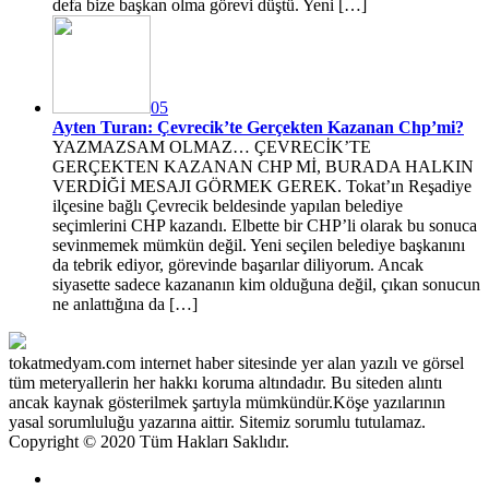
defa bize başkan olma görevi düştü. Yeni […]
05
Ayten Turan: Çevrecik’te Gerçekten Kazanan Chp’mi?
YAZMAZSAM OLMAZ… ÇEVRECİK’TE
GERÇEKTEN KAZANAN CHP Mİ, BURADA HALKIN
VERDİĞİ MESAJI GÖRMEK GEREK. Tokat’ın Reşadiye
ilçesine bağlı Çevrecik beldesinde yapılan belediye
seçimlerini CHP kazandı. Elbette bir CHP’li olarak bu sonuca
sevinmemek mümkün değil. Yeni seçilen belediye başkanını
da tebrik ediyor, görevinde başarılar diliyorum. Ancak
siyasette sadece kazananın kim olduğuna değil, çıkan sonucun
ne anlattığına da […]
tokatmedyam.com internet haber sitesinde yer alan yazılı ve görsel
tüm meteryallerin her hakkı koruma altındadır. Bu siteden alıntı
ancak kaynak gösterilmek şartıyla mümkündür.Köşe yazılarının
yasal sorumluluğu yazarına aittir. Sitemiz sorumlu tutulamaz.
Copyright © 2020 Tüm Hakları Saklıdır.