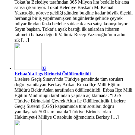
Tokat’ta Belediye tarafından 365 Milyon lira bedelle bir arsa
satışa çıkarılıyor. Tokat Belediye Başkanı M. Kemal
Yazıcıoğlu göreve geldiği günden bugüne kadar büyük ölçekli
herhangi bir iş yapılmamışken bugünlerde şehirde çeyrek
milyar liradan fazla bedelle satılacak arsa satışı konuşuluyor.
Sayın başkan, Tokat’a ayak bastığı ilk anlardan itibaren
rahmetli babası değerli Valimiz Recep Yazıcıoğlu’nun adını
sık […]
02
Erbaa’da Lgs Birincisi Ödüllendirildi
Liselere Geçiş Sınavı’nda Türkiye genelinde tüm soruları
doğru yanıtlayan Berkay Arıkan Erbaa İlçe Milli Eğitim
Müdürü Bekir Aslan tarafından ödüllendirildi. Erbaa İlçe Milli
Eğitim Müdürlüğü tarafından yapılan açıklamada: “LGS
Türkiye Birincisini Çeyrek Altın ile Ödüllendirdik Liselere
Geçiş Sistemi (LGS) kapsamında tüm soruları doğru
yanıtlayarak 500 tam puanla Türkiye Birincisi olan
Hakimiyet-i Milliye Ortaokulu öğrencimiz Berkay […]