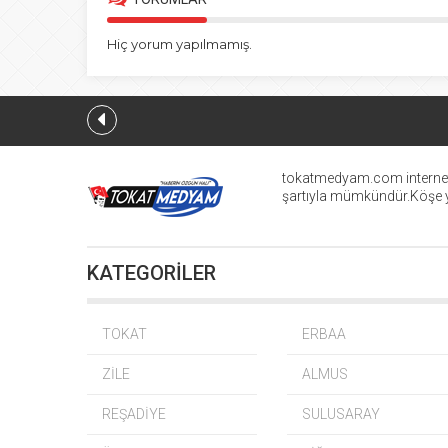
Hiç yorum yapılmamış.
tokatmedyam.com internet h
şartıyla mümkündür.Köşe ya
KATEGORİLER
Erbaaspor Ba
Ay
TOKAT
ERBAA
ZİLE
ALMUS
REŞADİYE
SULUSARAY
Öz