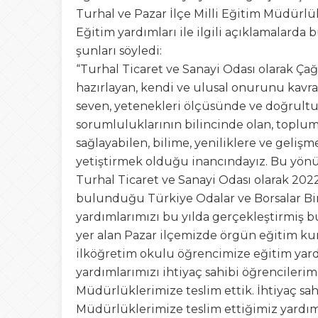
Turhal ve Pazar İlçe Milli Eğitim Müdürlük
Eğitim yardımları ile ilgili açıklamalar
şunları söyledi:
“Turhal Ticaret ve Sanayi Odası olarak Ça
hazırlayan, kendi ve ulusal onurunu kavra
seven, yetenekleri ölçüsünde ve doğrultus
sorumluluklarının bilincinde olan, topl
sağlayabilen, bilime, yeniliklere ve gelişme
yetiştirmek olduğu inancındayız. Bu yönü
Turhal Ticaret ve Sanayi Odası olarak 202
bulunduğu Türkiye Odalar ve Borsalar Birliğ
yardımlarımızı bu yılda gerçekleştirmiş b
yer alan Pazar ilçemizde örgün eğitim ku
ilköğretim okulu öğrencimize eğitim yardı
yardımlarımızı ihtiyaç sahibi öğrencilerim
Müdürlüklerimize teslim ettik. İhtiyaç sah
Müdürlüklerimize teslim ettiğimiz yardıml