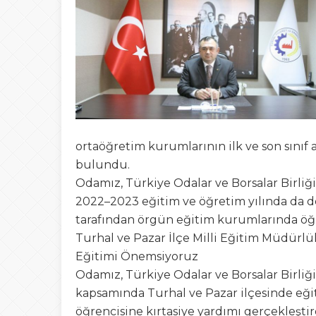
15:28
Ferruh Hoca Erbaas
09:46
BEYEFENDİYE B
13:56
Bir Kumpasın Şifre
19:14
Tokat Belediyesind
ortaöğretim kurumlarının ilk ve son sınıf
08:42
bulundu.
Tokat’ta Okullar
Odamız, Türkiye Odalar ve Borsalar Birliği 
2022–2023 eğitim ve öğretim yılında da de
tarafından örgün eğitim kurumlarında öğr
Turhal ve Pazar İlçe Milli Eğitim Müdürlük
Eğitimi Önemsiyoruz
Odamız, Türkiye Odalar ve Borsalar Birliği i
kapsamında Turhal ve Pazar ilçesinde eği
öğrencisine kırtasiye yardımı gerçekleştir