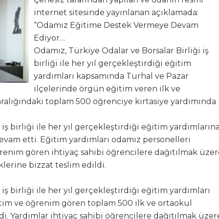
internet sitesinde yayınlanan açıklamada:
por’la Yollarını Ayırdı
“Odamız Eğitime Destek Vermeye Devam
Ediyor…
İR KAÇ SORU
Odamız, Türkiye Odalar ve Borsalar Birliği iş
birliği ile her yıl gerçekleştirdiği eğitim
leri: Soruyoruz
yardımları kapsamında Turhal ve Pazar
ilçelerinde örgün eğitim veren ilk ve
en Asfalt Şantiyesi Atağı
 aralığındaki toplam 500 öğrenciye kırtasiye yardımında
 Parklara Taşındı
iş birliği ile her yıl gerçekleştirdiği eğitim yardımların
vam etti. Eğitim yardımları odamız personelleri
enim gören ihtiyaç sahibi öğrencilere dağıtılmak üzer
lerine bizzat teslim edildi.
ş birliği ile her yıl gerçekleştirdiği eğitim yardımları
tim ve öğrenim gören toplam 500 ilk ve ortaokul
di. Yardımlar ihtiyaç sahibi öğrencilere dağıtılmak üzer