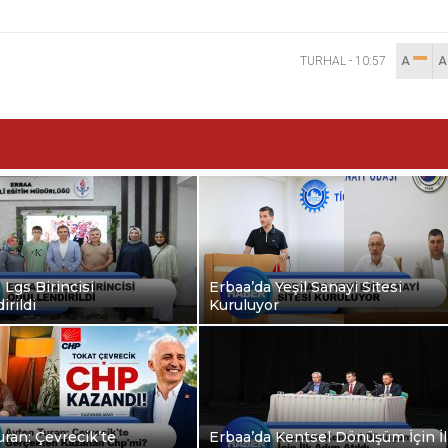
TURHAL
-
10:57
A
 Lgs Birincisi
Erbaa’da Yeşil Sanayi Sitesi
irildi
Kuruluyor
ran: Çevrecik’te
Erbaa’da Kentsel Dönüşüm İçin İ