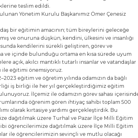
lerine teslim edildi.
da bulunan Yönetim Kurulu Başkanımız Ömer Çenesiz
ğdaş bir eğitimin amacının; tüm bireylerini geleceğe
mış ve onuruna düşkün, kendini, ülkesini ve insanlığı
unda kendilerini sürekli geliştiren, görev ve
uma ve içinde bulunduğu ortama en kısa sürede uyum
lere açık, akılcı mantıklı tutarlı insanlar ve vatandaşlar
 ile eğitimi önemsiyoruz.
2–2023 eğitim ve öğretim yılında odamızın da bağlı
i iş birliği ile her yıl gerçekleştirdiğimiz eğitim
ulunuyoruz. İlçemiz ile odamızın görev sahası içerisind
rumlarında öğrenim gören ihtiyaç sahibi toplam 500
mı olarak kırtasiye yardımı gerçekleştirdik. Bu
ize dağıtılmak üzere Turhal ve Pazar İlçe Milli Eğitim
ibi öğrencilerimize dağıtılmak üzere İlçe Milli Eğitim
ar ile öğrencilerimizin sevinçli ve mutlu olacağı