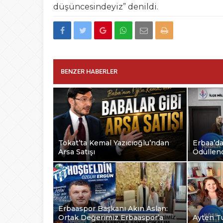
düşüncesindeyiz” denildi.
BENZER HABERLER
Tokat’ta Kemal Yazıcıoğlu’ndan
Erbaa’da
Arsa Satışı
Ödüllend
Erbaaspor Başkanı Akın Aslan:
Ortak Değerimiz Erbaaspor’a
Ayten Tu