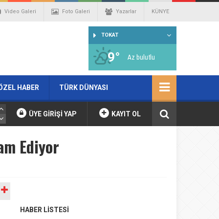
Video Galeri
Foto Galeri
Yazarlar
KÜNYE
TOKAT
9°
Az bulutlu
ÖZEL HABER
TÜRK DÜNYASI
ÜYE GİRİŞİ YAP
KAYIT OL
am Ediyor
A
HABER LİSTESİ