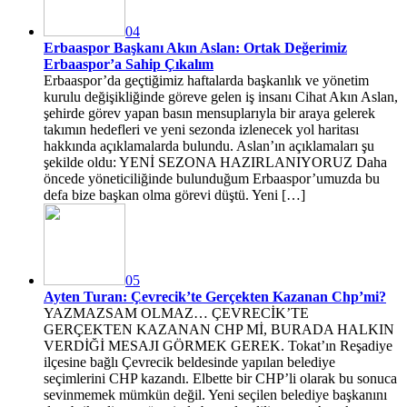
04
Erbaaspor Başkanı Akın Aslan: Ortak Değerimiz
Erbaaspor’a Sahip Çıkalım
Erbaaspor’da geçtiğimiz haftalarda başkanlık ve yönetim
kurulu değişikliğinde göreve gelen iş insanı Cihat Akın Aslan,
şehirde görev yapan basın mensuplarıyla bir araya gelerek
takımın hedefleri ve yeni sezonda izlenecek yol haritası
hakkında açıklamalarda bulundu. Aslan’ın açıklamaları şu
şekilde oldu: YENİ SEZONA HAZIRLANIYORUZ Daha
öncede yöneticiliğinde bulunduğum Erbaaspor’umuzda bu
defa bize başkan olma görevi düştü. Yeni […]
05
Ayten Turan: Çevrecik’te Gerçekten Kazanan Chp’mi?
YAZMAZSAM OLMAZ… ÇEVRECİK’TE
GERÇEKTEN KAZANAN CHP Mİ, BURADA HALKIN
VERDİĞİ MESAJI GÖRMEK GEREK. Tokat’ın Reşadiye
ilçesine bağlı Çevrecik beldesinde yapılan belediye
seçimlerini CHP kazandı. Elbette bir CHP’li olarak bu sonuca
sevinmemek mümkün değil. Yeni seçilen belediye başkanını