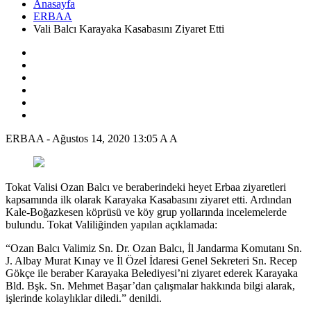
Anasayfa
ERBAA
Vali Balcı Karayaka Kasabasını Ziyaret Etti
ERBAA
-
Ağustos 14, 2020 13:05
A
A
Tokat Valisi Ozan Balcı ve beraberindeki heyet Erbaa ziyaretleri
kapsamında ilk olarak Karayaka Kasabasını ziyaret etti. Ardından
Kale-Boğazkesen köprüsü ve köy grup yollarında incelemelerde
bulundu. Tokat Valiliğinden yapılan açıklamada:
“Ozan Balcı Valimiz Sn. Dr. Ozan Balcı, İl Jandarma Komutanı Sn.
J. Albay Murat Kınay ve İl Özel İdaresi Genel Sekreteri Sn. Recep
Gökçe ile beraber Karayaka Belediyesi’ni ziyaret ederek Karayaka
Bld. Bşk. Sn. Mehmet Başar’dan çalışmalar hakkında bilgi alarak,
işlerinde kolaylıklar diledi.” denildi.