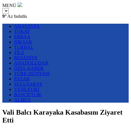
MENÜ
9°
Az bulutlu
ANASAYFA
TOKAT
ERBAA
NİKSAR
TURHAL
ZİLE
REŞADİYE
ANADOLUDAN
ÖZEL HABER
TÜRK DÜNYASI
PAZAR
SULUSARAY
YEŞİLYURT
BAŞÇİFTLİK
ALMUS
Vali Balcı Karayaka Kasabasını Ziyaret
Etti